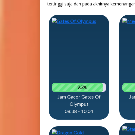
tertinggi saja dan pada akhirnya kemenanga