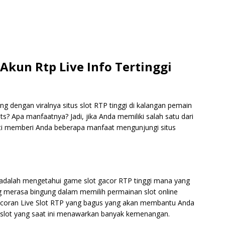
Akun Rtp Live Info Tertinggi
g dengan viralnya situs slot RTP tinggi di kalangan pemain
s? Apa manfaatnya? Jadi, jika Anda memiliki salah satu dari
ati memberi Anda beberapa manfaat mengunjungi situs
adalah mengetahui game slot gacor RTP tinggi mana yang
ing merasa bingung dalam memilih permainan slot online
ocoran Live Slot RTP yang bagus yang akan membantu Anda
slot yang saat ini menawarkan banyak kemenangan.