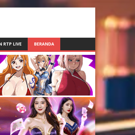
 RTP LIVE
BERANDA