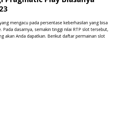
23
, yang mengacu pada persentase keberhasilan yang bisa
Pada dasarnya, semakin tinggi nilai RTP slot tersebut,
g akan Anda dapatkan. Berikut daftar permainan slot