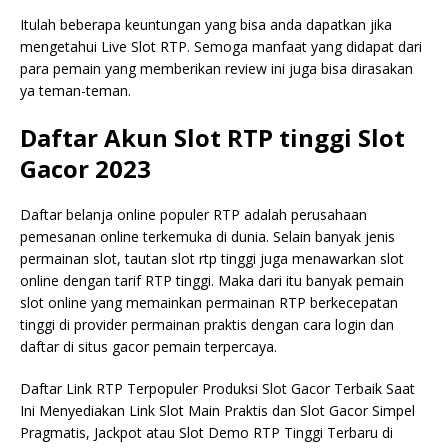
Itulah beberapa keuntungan yang bisa anda dapatkan jika
mengetahui Live Slot RTP. Semoga manfaat yang didapat dari
para pemain yang memberikan review ini juga bisa dirasakan
ya teman-teman.
Daftar Akun Slot RTP tinggi Slot
Gacor 2023
Daftar belanja online populer RTP adalah perusahaan
pemesanan online terkemuka di dunia. Selain banyak jenis
permainan slot, tautan slot rtp tinggi juga menawarkan slot
online dengan tarif RTP tinggi. Maka dari itu banyak pemain
slot online yang memainkan permainan RTP berkecepatan
tinggi di provider permainan praktis dengan cara login dan
daftar di situs gacor pemain terpercaya.
Daftar Link RTP Terpopuler Produksi Slot Gacor Terbaik Saat
Ini Menyediakan Link Slot Main Praktis dan Slot Gacor Simpel
Pragmatis, Jackpot atau Slot Demo RTP Tinggi Terbaru di