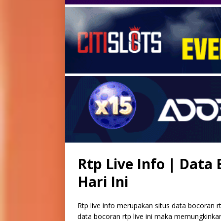
Rtp Live Info | Data
Hari Ini
Rtp live info merupakan situs data bocoran r
data bocoran rtp live ini maka memungkink