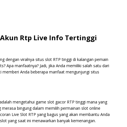
Akun Rtp Live Info Tertinggi
g dengan viralnya situs slot RTP tinggi di kalangan pemain
s? Apa manfaatnya? Jadi, jika Anda memiliki salah satu dari
ati memberi Anda beberapa manfaat mengunjungi situs
adalah mengetahui game slot gacor RTP tinggi mana yang
ing merasa bingung dalam memilih permainan slot online
ocoran Live Slot RTP yang bagus yang akan membantu Anda
slot yang saat ini menawarkan banyak kemenangan.