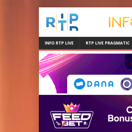
INFO RTP LIVE
RTP LIVE PRAGMATIC