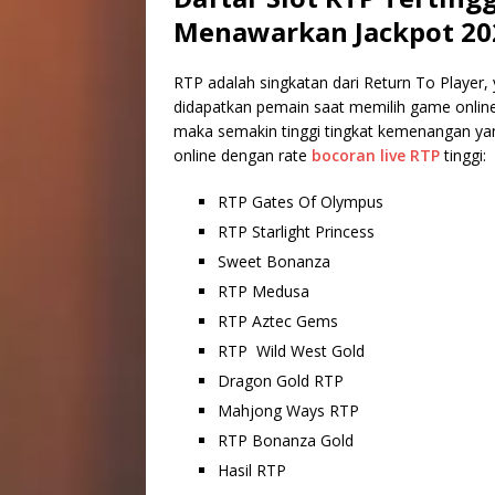
Menawarkan Jackpot 20
RTP adalah singkatan dari Return To Player
didapatkan pemain saat memilih game online. 
maka semakin tinggi tingkat kemenangan yan
online dengan rate
bocoran live RTP
tinggi:
RTP Gates Of Olympus
RTP Starlight Princess
Sweet Bonanza
RTP Medusa
RTP Aztec Gems
RTP Wild West Gold
Dragon Gold RTP
Mahjong Ways RTP
RTP Bonanza Gold
Hasil RTP