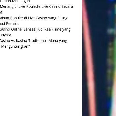
la dan Menengah
Menang di Live Roulette Live Casino Secara
as
inan Populer di Live Casino yang Paling
nati Pemain
Casino Online: Sensasi Judi Real-Time yang
h Nyata
Casino vs Kasino Tradisional: Mana yang
h Menguntungkan?