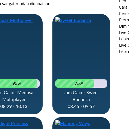
Pemu
n sangat mudah didapatkan.
Cara 
Cerd
Perma
Dimi
Live 
Lebi
Live 
Lebi