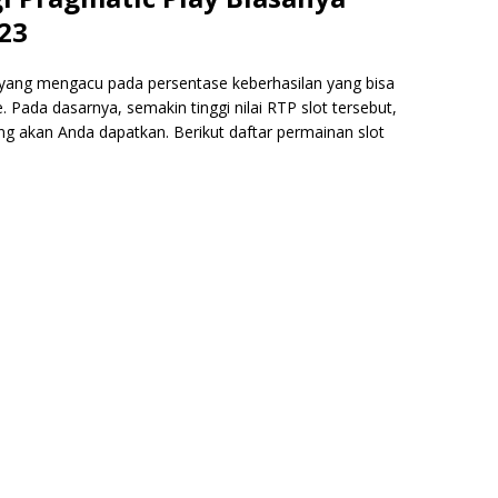
23
, yang mengacu pada persentase keberhasilan yang bisa
Pada dasarnya, semakin tinggi nilai RTP slot tersebut,
g akan Anda dapatkan. Berikut daftar permainan slot