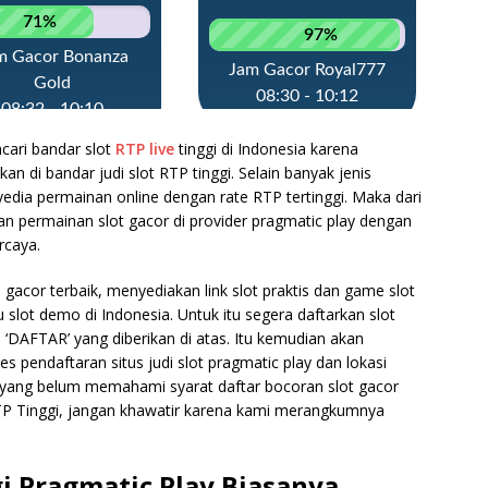
ncari bandar slot
RTP live
tinggi di Indonesia karena
 di bandar judi slot RTP tinggi. Selain banyak jenis
edia permainan online dengan rate RTP tertinggi. Maka dari
n permainan slot gacor di provider pragmatic play dengan
rcaya.
i, gacor terbaik, menyediakan link slot praktis dan game slot
slot demo di Indonesia. Untuk itu segera daftarkan slot
DAFTAR’ yang diberikan di atas. Itu kemudian akan
s pendaftaran situs judi slot pragmatic play dan lokasi
a yang belum memahami syarat daftar bocoran slot gacor
 RTP Tinggi, jangan khawatir karena kami merangkumnya
gi Pragmatic Play Biasanya