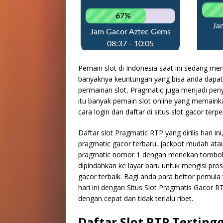
Pemain slot di Indonesia saat ini sedang me
banyaknya keuntungan yang bisa anda dapatkan
permainan slot, Pragmatic juga menjadi peny
itu banyak pemain slot online yang memainka
cara login dan daftar di situs slot gacor terpe
Daftar slot Pragmatic RTP yang dirilis hari in
pragmatic gacor terbaru, jackpot mudah atau 
pragmatic nomor 1 dengan menekan tombol ‘
dipindahkan ke layar baru untuk mengisi prose
gacor terbaik. Bagi anda para bettor pemul
hari ini dengan Situs Slot Pragmatis Gacor
dengan cepat dan tidak terlalu ribet.
Daftar Slot RTP Terting