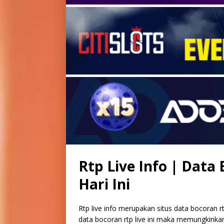
Rtp Live Info | Data
Hari Ini
Rtp live info merupakan situs data bocoran r
data bocoran rtp live ini maka memungkink