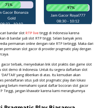
ncari bandar slot
RTP live
tinggi di Indonesia karena
 di bandar judi slot RTP tinggi. Selain banyak jenis
edia permainan online dengan rate RTP tertinggi. Maka dari
n permainan slot gacor di provider pragmatic play dengan
rcaya.
i, gacor terbaik, menyediakan link slot praktis dan game slot
slot demo di Indonesia. Untuk itu segera daftarkan slot
DAFTAR’ yang diberikan di atas. Itu kemudian akan
s pendaftaran situs judi slot pragmatic play dan lokasi
a yang belum memahami syarat daftar bocoran slot gacor
 RTP Tinggi, jangan khawatir karena kami merangkumnya
gi Pragmatic Play Biasanya