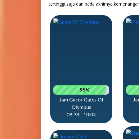
tertinggi saja dan pada akhirnya kemenanga