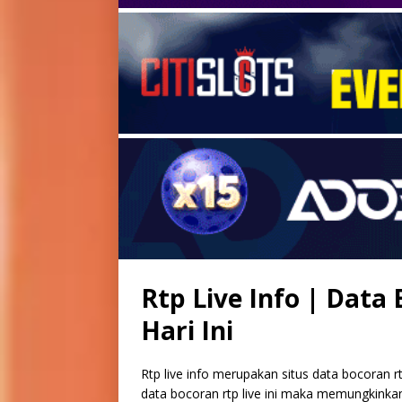
Rtp Live Info | Data
Hari Ini
Rtp live info merupakan situs data bocoran r
data bocoran rtp live ini maka memungkink