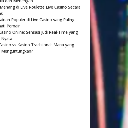
la dan Menengah
Menang di Live Roulette Live Casino Secara
as
inan Populer di Live Casino yang Paling
nati Pemain
Casino Online: Sensasi Judi Real-Time yang
h Nyata
Casino vs Kasino Tradisional: Mana yang
h Menguntungkan?