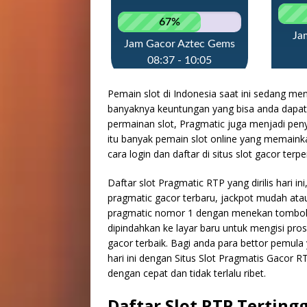
Pemain slot di Indonesia saat ini sedang me
banyaknya keuntungan yang bisa anda dapatkan
permainan slot, Pragmatic juga menjadi peny
itu banyak pemain slot online yang memainka
cara login dan daftar di situs slot gacor terpe
Daftar slot Pragmatic RTP yang dirilis hari in
pragmatic gacor terbaru, jackpot mudah atau 
pragmatic nomor 1 dengan menekan tombol ‘
dipindahkan ke layar baru untuk mengisi prose
gacor terbaik. Bagi anda para bettor pemul
hari ini dengan Situs Slot Pragmatis Gacor
dengan cepat dan tidak terlalu ribet.
Daftar Slot RTP Terting