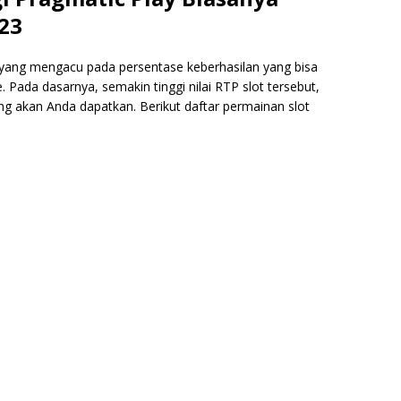
23
, yang mengacu pada persentase keberhasilan yang bisa
Pada dasarnya, semakin tinggi nilai RTP slot tersebut,
g akan Anda dapatkan. Berikut daftar permainan slot