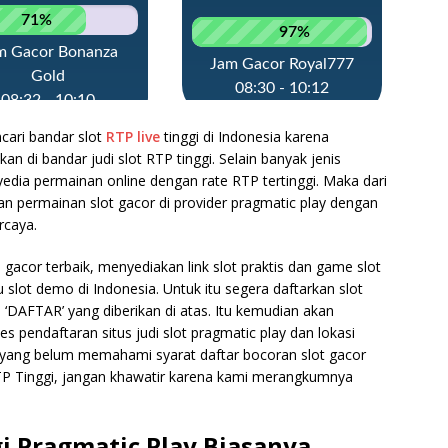
ncari bandar slot
RTP live
tinggi di Indonesia karena
 di bandar judi slot RTP tinggi. Selain banyak jenis
edia permainan online dengan rate RTP tertinggi. Maka dari
n permainan slot gacor di provider pragmatic play dengan
rcaya.
i, gacor terbaik, menyediakan link slot praktis dan game slot
slot demo di Indonesia. Untuk itu segera daftarkan slot
DAFTAR’ yang diberikan di atas. Itu kemudian akan
s pendaftaran situs judi slot pragmatic play dan lokasi
a yang belum memahami syarat daftar bocoran slot gacor
 RTP Tinggi, jangan khawatir karena kami merangkumnya
gi Pragmatic Play Biasanya