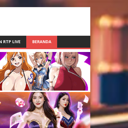
 RTP LIVE
BERANDA