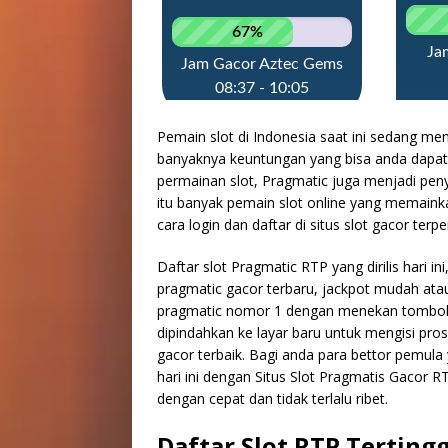
Pemain slot di Indonesia saat ini sedang me
banyaknya keuntungan yang bisa anda dapatkan
permainan slot, Pragmatic juga menjadi peny
itu banyak pemain slot online yang memainka
cara login dan daftar di situs slot gacor terpe
Daftar slot Pragmatic RTP yang dirilis hari in
pragmatic gacor terbaru, jackpot mudah atau 
pragmatic nomor 1 dengan menekan tombol ‘
dipindahkan ke layar baru untuk mengisi prose
gacor terbaik. Bagi anda para bettor pemul
hari ini dengan Situs Slot Pragmatis Gacor
dengan cepat dan tidak terlalu ribet.
Daftar Slot RTP Terting