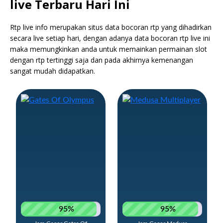
live Terbaru Hari Ini
Rtp live info merupakan situs data bocoran rtp yang dihadirkan
secara live setiap hari, dengan adanya data bocoran rtp live ini
maka memungkinkan anda untuk memainkan permainan slot
dengan rtp tertinggi saja dan pada akhirnya kemenangan
sangat mudah didapatkan.