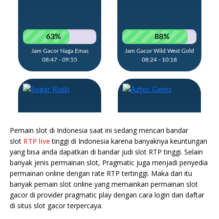
Pemain slot di Indonesia saat ini sedang mencari bandar
slot
RTP live
tinggi di Indonesia karena banyaknya keuntungan
yang bisa anda dapatkan di bandar judi slot RTP tinggi. Selain
banyak jenis permainan slot, Pragmatic juga menjadi penyedia
permainan online dengan rate RTP tertinggi. Maka dari itu
banyak pemain slot online yang memainkan permainan slot
gacor di provider pragmatic play dengan cara login dan daftar
di situs slot gacor terpercaya.