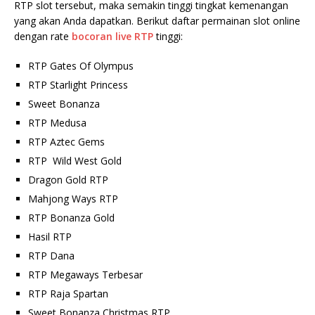
RTP slot tersebut, maka semakin tinggi tingkat kemenangan
yang akan Anda dapatkan. Berikut daftar permainan slot online
dengan rate
bocoran live RTP
tinggi:
RTP Gates Of Olympus
RTP Starlight Princess
Sweet Bonanza
RTP Medusa
RTP Aztec Gems
RTP Wild West Gold
Dragon Gold RTP
Mahjong Ways RTP
RTP Bonanza Gold
Hasil RTP
RTP Dana
RTP Megaways Terbesar
RTP Raja Spartan
Sweet Bonanza Christmas RTP