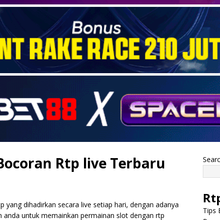
 Bocoran Rtp live Terbaru
Sear
Rt
tp yang dihadirkan secara live setiap hari, dengan adanya
Tips 
an anda untuk memainkan permainan slot dengan rtp