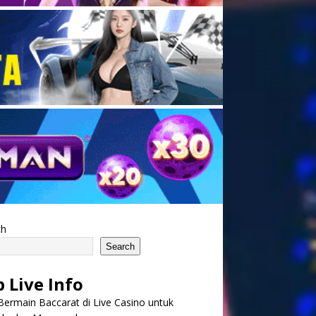
ch
Search
p Live Info
Bermain Baccarat di Live Casino untuk