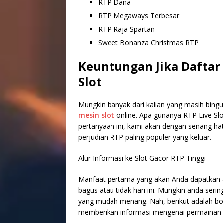
RTP Dana
RTP Megaways Terbesar
RTP Raja Spartan
Sweet Bonanza Christmas RTP
Keuntungan Jika Daftar 
Slot
Mungkin banyak dari kalian yang masih bingun
mesin slot
online. Apa gunanya RTP Live Slot
pertanyaan ini, kami akan dengan senang h
perjudian RTP paling populer yang keluar.
Alur Informasi ke Slot Gacor RTP Tinggi
Manfaat pertama yang akan Anda dapatkan 
bagus atau tidak hari ini. Mungkin anda ser
yang mudah menang. Nah, berikut adalah b
memberikan informasi mengenai permainan 