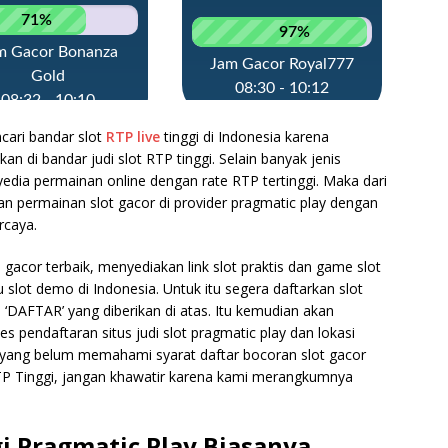
ncari bandar slot
RTP live
tinggi di Indonesia karena
 di bandar judi slot RTP tinggi. Selain banyak jenis
edia permainan online dengan rate RTP tertinggi. Maka dari
n permainan slot gacor di provider pragmatic play dengan
rcaya.
i, gacor terbaik, menyediakan link slot praktis dan game slot
slot demo di Indonesia. Untuk itu segera daftarkan slot
DAFTAR’ yang diberikan di atas. Itu kemudian akan
s pendaftaran situs judi slot pragmatic play dan lokasi
a yang belum memahami syarat daftar bocoran slot gacor
 RTP Tinggi, jangan khawatir karena kami merangkumnya
gi Pragmatic Play Biasanya