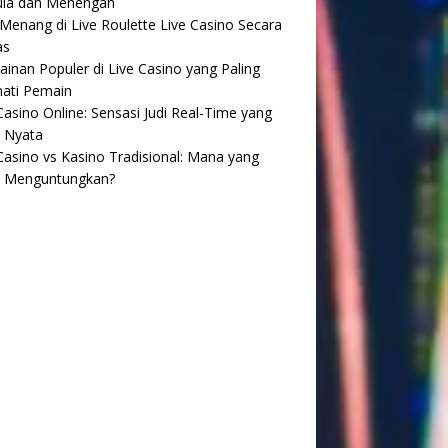
la dan Menengah
Menang di Live Roulette Live Casino Secara
as
inan Populer di Live Casino yang Paling
nati Pemain
Casino Online: Sensasi Judi Real-Time yang
h Nyata
Casino vs Kasino Tradisional: Mana yang
h Menguntungkan?