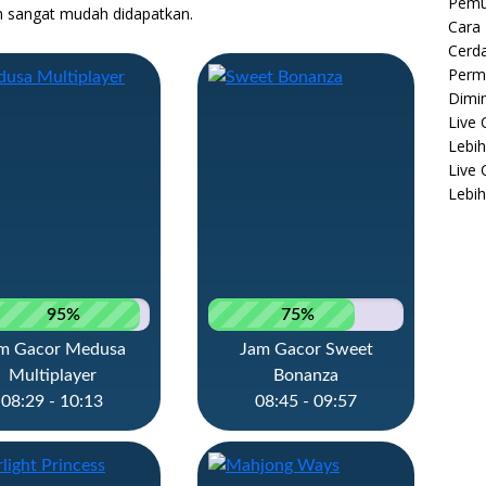
Pemu
n sangat mudah didapatkan.
Cara 
Cerd
Perma
Dimi
Live 
Lebi
Live 
Lebi