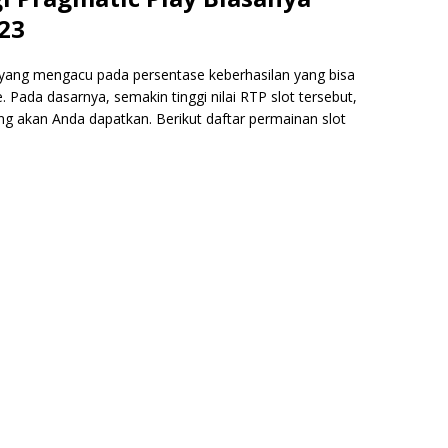
23
, yang mengacu pada persentase keberhasilan yang bisa
Pada dasarnya, semakin tinggi nilai RTP slot tersebut,
g akan Anda dapatkan. Berikut daftar permainan slot