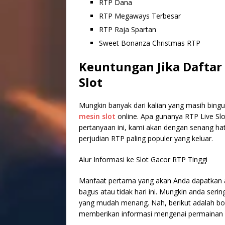
RTP Dana
RTP Megaways Terbesar
RTP Raja Spartan
Sweet Bonanza Christmas RTP
Keuntungan Jika Daftar 
Slot
Mungkin banyak dari kalian yang masih bingun
mesin slot
online. Apa gunanya RTP Live Slot
pertanyaan ini, kami akan dengan senang h
perjudian RTP paling populer yang keluar.
Alur Informasi ke Slot Gacor RTP Tinggi
Manfaat pertama yang akan Anda dapatkan 
bagus atau tidak hari ini. Mungkin anda ser
yang mudah menang. Nah, berikut adalah b
memberikan informasi mengenai permainan 