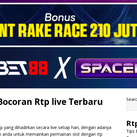
 Bocoran Rtp live Terbaru
Sear
Rt
tp yang dihadirkan secara live setiap hari, dengan adanya
Tips 
an anda untuk memainkan permainan slot dengan rtp