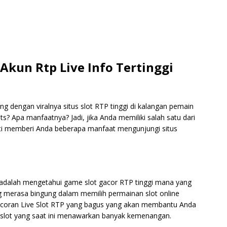
Akun Rtp Live Info Tertinggi
g dengan viralnya situs slot RTP tinggi di kalangan pemain
s? Apa manfaatnya? Jadi, jika Anda memiliki salah satu dari
ati memberi Anda beberapa manfaat mengunjungi situs
adalah mengetahui game slot gacor RTP tinggi mana yang
ing merasa bingung dalam memilih permainan slot online
ocoran Live Slot RTP yang bagus yang akan membantu Anda
slot yang saat ini menawarkan banyak kemenangan.