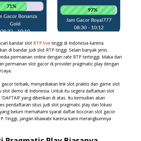
ncari bandar slot
RTP live
tinggi di Indonesia karena
 di bandar judi slot RTP tinggi. Selain banyak jenis
edia permainan online dengan rate RTP tertinggi. Maka dari
n permainan slot gacor di provider pragmatic play dengan
rcaya.
i, gacor terbaik, menyediakan link slot praktis dan game slot
slot demo di Indonesia. Untuk itu segera daftarkan slot
DAFTAR’ yang diberikan di atas. Itu kemudian akan
s pendaftaran situs judi slot pragmatic play dan lokasi
a yang belum memahami syarat daftar bocoran slot gacor
 RTP Tinggi, jangan khawatir karena kami merangkumnya
gi Pragmatic Play Biasanya