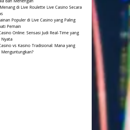
la dan Menengah
Menang di Live Roulette Live Casino Secara
as
inan Populer di Live Casino yang Paling
nati Pemain
Casino Online: Sensasi Judi Real-Time yang
h Nyata
Casino vs Kasino Tradisional: Mana yang
h Menguntungkan?