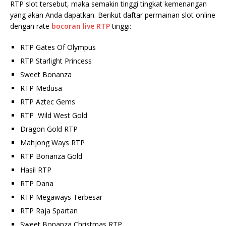
RTP slot tersebut, maka semakin tinggi tingkat kemenangan
yang akan Anda dapatkan. Berikut daftar permainan slot online
dengan rate
bocoran live RTP
tinggi:
RTP Gates Of Olympus
RTP Starlight Princess
Sweet Bonanza
RTP Medusa
RTP Aztec Gems
RTP Wild West Gold
Dragon Gold RTP
Mahjong Ways RTP
RTP Bonanza Gold
Hasil RTP
RTP Dana
RTP Megaways Terbesar
RTP Raja Spartan
Sweet Bonanza Christmas RTP