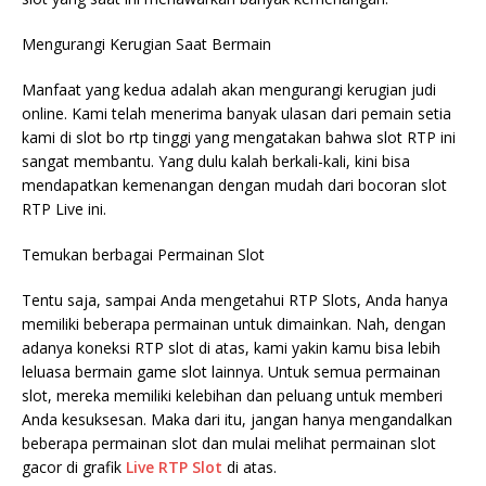
Mengurangi Kerugian Saat Bermain
Manfaat yang kedua adalah akan mengurangi kerugian judi
online. Kami telah menerima banyak ulasan dari pemain setia
kami di slot bo rtp tinggi yang mengatakan bahwa slot RTP ini
sangat membantu. Yang dulu kalah berkali-kali, kini bisa
mendapatkan kemenangan dengan mudah dari bocoran slot
RTP Live ini.
Temukan berbagai Permainan Slot
Tentu saja, sampai Anda mengetahui RTP Slots, Anda hanya
memiliki beberapa permainan untuk dimainkan. Nah, dengan
adanya koneksi RTP slot di atas, kami yakin kamu bisa lebih
leluasa bermain game slot lainnya. Untuk semua permainan
slot, mereka memiliki kelebihan dan peluang untuk memberi
Anda kesuksesan. Maka dari itu, jangan hanya mengandalkan
beberapa permainan slot dan mulai melihat permainan slot
gacor di grafik
Live RTP Slot
di atas.