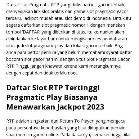
Daftar slot Pragmatic RTP yang dirilis hari ini, gacor terbaik,
menyediakan link slot praktis dan game slot pragmatic gacor
terbaru, jackpot mudah atau slot demo di Indonesia. Untuk itu
segera daftarkan slot pragmatic nomor 1 dengan menekan
tombol ‘DAFTAR’ yang diberikan di atas. Itu kemudian akan
dipindahkan ke layar baru untuk mengisi proses pendaftaran
situs judi slot pragmatic play dan lokasi gacor terbaik. Bagi
anda para bettor pemula yang belum memahami syarat daftar
bocoran slot gacor hari ini dengan Situs Slot Pragmatis Gacor
RTP Tinggi, jangan khawatir karena kami merangkumnya
dengan cepat dan tidak terlalu ribet.
Daftar Slot RTP Tertinggi
Pragmatic Play Biasanya
Menawarkan Jackpot 2023
RTP adalah singkatan dari Return To Player, yang mengacu
pada persentase keberhasilan yang bisa didapatkan pemain
saat memilih game online. Pada dasarnya, semakin tinggi nilai