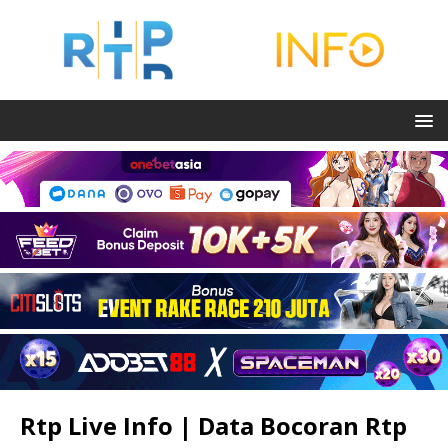
Rtp Live Info | Data Bocoran Rtp