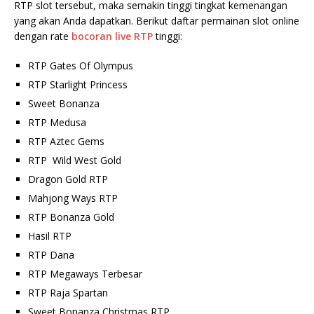
RTP slot tersebut, maka semakin tinggi tingkat kemenangan
yang akan Anda dapatkan. Berikut daftar permainan slot online
dengan rate
bocoran live RTP
tinggi:
RTP Gates Of Olympus
RTP Starlight Princess
Sweet Bonanza
RTP Medusa
RTP Aztec Gems
RTP Wild West Gold
Dragon Gold RTP
Mahjong Ways RTP
RTP Bonanza Gold
Hasil RTP
RTP Dana
RTP Megaways Terbesar
RTP Raja Spartan
Sweet Bonanza Christmas RTP