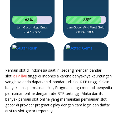
Pemain slot di Indonesia saat ini sedang mencari bandar
slot
RTP live
tinggi di Indonesia karena banyaknya keuntungan
yang bisa anda dapatkan di bandar judi slot RTP tinggi. Selain
banyak jenis permainan slot, Pragmatic juga menjadi penyedia
permainan online dengan rate RTP tertinggi. Maka dari itu
banyak pemain slot online yang memainkan permainan slot
gacor di provider pragmatic play dengan cara login dan daftar
di situs slot gacor terpercaya.