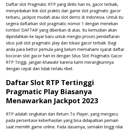
Daftar slot Pragmatic RTP yang dirilis hari ini, gacor terbaik,
menyediakan link slot praktis dan game slot pragmatic gacor
terbaru, jackpot mudah atau slot demo di Indonesia. Untuk itu
segera daftarkan slot pragmatic nomor 1 dengan menekan
tombol ‘DAFTAR’ yang diberikan di atas. Itu kemudian akan
dipindahkan ke layar baru untuk mengisi proses pendaftaran
situs judi slot pragmatic play dan lokasi gacor terbaik. Bagi
anda para bettor pemula yang belum memahami syarat daftar
bocoran slot gacor hari ini dengan Situs Slot Pragmatis Gacor
RTP Tinggi, jangan khawatir karena kami merangkumnya
dengan cepat dan tidak terlalu ribet.
Daftar Slot RTP Tertinggi
Pragmatic Play Biasanya
Menawarkan Jackpot 2023
RTP adalah singkatan dari Return To Player, yang mengacu
pada persentase keberhasilan yang bisa didapatkan pemain
saat memilih game online. Pada dasarnya, semakin tinggi nilai