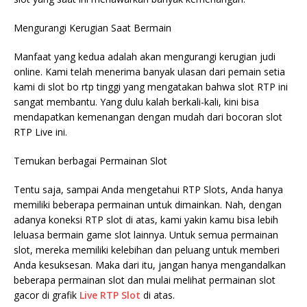
Mengurangi Kerugian Saat Bermain
Manfaat yang kedua adalah akan mengurangi kerugian judi
online. Kami telah menerima banyak ulasan dari pemain setia
kami di slot bo rtp tinggi yang mengatakan bahwa slot RTP ini
sangat membantu. Yang dulu kalah berkali-kali, kini bisa
mendapatkan kemenangan dengan mudah dari bocoran slot
RTP Live ini.
Temukan berbagai Permainan Slot
Tentu saja, sampai Anda mengetahui RTP Slots, Anda hanya
memiliki beberapa permainan untuk dimainkan. Nah, dengan
adanya koneksi RTP slot di atas, kami yakin kamu bisa lebih
leluasa bermain game slot lainnya. Untuk semua permainan
slot, mereka memiliki kelebihan dan peluang untuk memberi
Anda kesuksesan. Maka dari itu, jangan hanya mengandalkan
beberapa permainan slot dan mulai melihat permainan slot
gacor di grafik
Live RTP Slot
di atas.