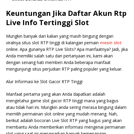
Keuntungan Jika Daftar Akun Rtp
Live Info Tertinggi Slot
Mungkin banyak dari kalian yang masih bingung dengan
viralnya situs slot RTP tinggi di kalangan pemain
mesin slot
online. Apa gunanya RTP Live Slots? Apa manfaatnya? Jadi, jika
Anda memiliki salah satu dari pertanyaan ini, kami akan
dengan senang hati memberi Anda beberapa manfaat
mengunjungi situs perjudian RTP paling populer yang keluar.
Alur Informasi ke Slot Gacor RTP Tinggi
Manfaat pertama yang akan Anda dapatkan adalah
mengetahui game slot gacor RTP tinggi mana yang bagus
atau tidak hari ini. Mungkin anda sering merasa bingung dalam
memilih permainan slot online yang mudah menang. Nah,
berikut adalah bocoran Live Slot RTP yang bagus yang akan
membantu Anda memberikan informasi mengenai permainan
slot yang saat ini menawarkan banyak kemenangan.