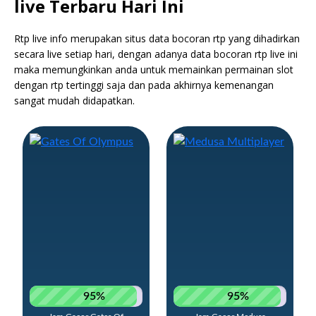
live Terbaru Hari Ini
Rtp live info merupakan situs data bocoran rtp yang dihadirkan
secara live setiap hari, dengan adanya data bocoran rtp live ini
maka memungkinkan anda untuk memainkan permainan slot
dengan rtp tertinggi saja dan pada akhirnya kemenangan
sangat mudah didapatkan.