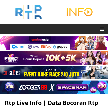
Rtp Live Info | Data Bocoran Rtp