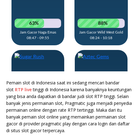
Pemain slot di Indonesia saat ini sedang mencari bandar
slot
RTP live
tinggi di Indonesia karena banyaknya keuntungan
yang bisa anda dapatkan di bandar judi slot RTP tinggi. Selain
banyak jenis permainan slot, Pragmatic juga menjadi penyedia
permainan online dengan rate RTP tertinggi. Maka dari itu
banyak pemain slot online yang memainkan permainan slot
gacor di provider pragmatic play dengan cara login dan daftar
di situs slot gacor terpercaya.