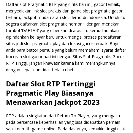
Daftar slot Pragmatic RTP yang dirilis hari ini, gacor terbaik,
menyediakan link slot praktis dan game slot pragmatic gacor
terbaru, jackpot mudah atau slot demo di Indonesia. Untuk itu
segera daftarkan slot pragmatic nomor 1 dengan menekan
tombol ‘DAFTAR’ yang diberikan di atas. Itu kemudian akan
dipindahkan ke layar baru untuk mengisi proses pendaftaran
situs judi slot pragmatic play dan lokasi gacor terbaik. Bagi
anda para bettor pemula yang belum memahami syarat daftar
bocoran slot gacor hari ini dengan Situs Slot Pragmatis Gacor
RTP Tinggi, jangan khawatir karena kami merangkumnya
dengan cepat dan tidak terlalu ribet.
Daftar Slot RTP Tertinggi
Pragmatic Play Biasanya
Menawarkan Jackpot 2023
RTP adalah singkatan dari Return To Player, yang mengacu
pada persentase keberhasilan yang bisa didapatkan pemain
saat memilih game online. Pada dasarnya, semakin tinggi nilai