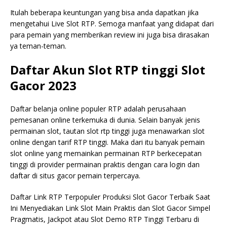
Itulah beberapa keuntungan yang bisa anda dapatkan jika
mengetahui Live Slot RTP. Semoga manfaat yang didapat dari
para pemain yang memberikan review ini juga bisa dirasakan
ya teman-teman.
Daftar Akun Slot RTP tinggi Slot
Gacor 2023
Daftar belanja online populer RTP adalah perusahaan
pemesanan online terkemuka di dunia. Selain banyak jenis
permainan slot, tautan slot rtp tinggi juga menawarkan slot
online dengan tarif RTP tinggi. Maka dari itu banyak pemain
slot online yang memainkan permainan RTP berkecepatan
tinggi di provider permainan praktis dengan cara login dan
daftar di situs gacor pemain terpercaya.
Daftar Link RTP Terpopuler Produksi Slot Gacor Terbaik Saat
Ini Menyediakan Link Slot Main Praktis dan Slot Gacor Simpel
Pragmatis, Jackpot atau Slot Demo RTP Tinggi Terbaru di