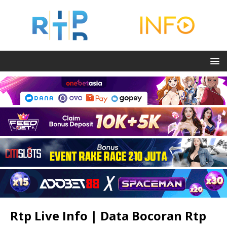
Rtp Live Info | Data Bocoran Rtp