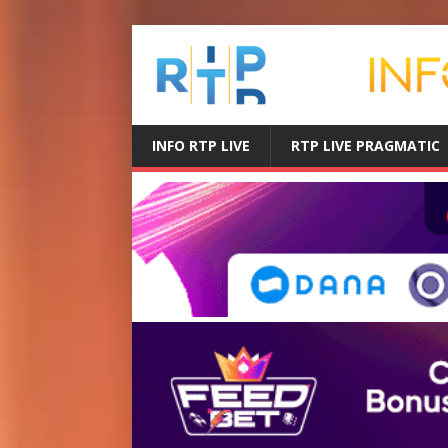
INFO RTP LIVE
RTP LIVE PRAGMATIC