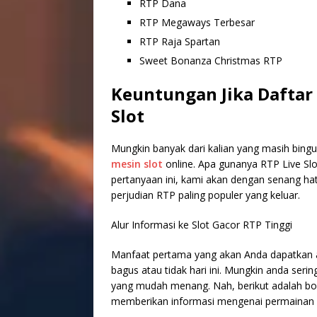
RTP Dana
RTP Megaways Terbesar
RTP Raja Spartan
Sweet Bonanza Christmas RTP
Keuntungan Jika Daftar 
Slot
Mungkin banyak dari kalian yang masih bingun
mesin slot
online. Apa gunanya RTP Live Slot
pertanyaan ini, kami akan dengan senang h
perjudian RTP paling populer yang keluar.
Alur Informasi ke Slot Gacor RTP Tinggi
Manfaat pertama yang akan Anda dapatkan 
bagus atau tidak hari ini. Mungkin anda ser
yang mudah menang. Nah, berikut adalah b
memberikan informasi mengenai permainan 