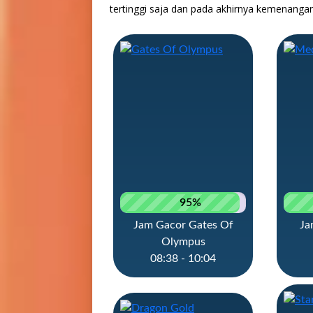
tertinggi saja dan pada akhirnya kemenanga