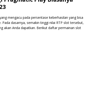
23
, yang mengacu pada persentase keberhasilan yang bisa
Pada dasarnya, semakin tinggi nilai RTP slot tersebut,
g akan Anda dapatkan. Berikut daftar permainan slot