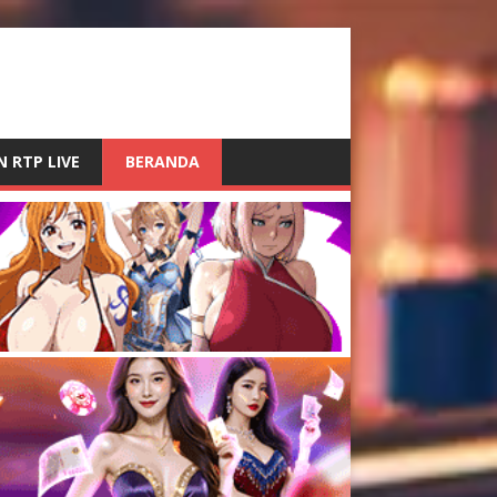
 RTP LIVE
BERANDA