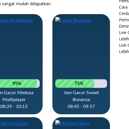
Pemu
n sangat mudah didapatkan.
Cara 
Cerd
Perma
Dimi
Live 
Lebi
Live 
Lebi