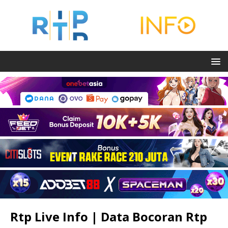
Rtp Live Info | Data Bocoran Rtp