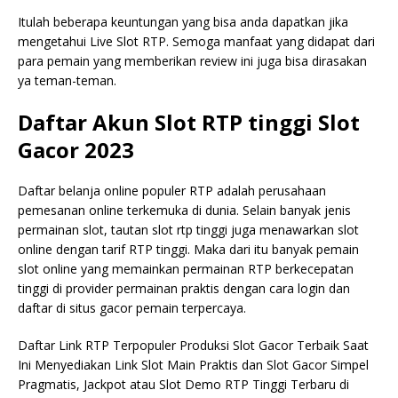
Itulah beberapa keuntungan yang bisa anda dapatkan jika
mengetahui Live Slot RTP. Semoga manfaat yang didapat dari
para pemain yang memberikan review ini juga bisa dirasakan
ya teman-teman.
Daftar Akun Slot RTP tinggi Slot
Gacor 2023
Daftar belanja online populer RTP adalah perusahaan
pemesanan online terkemuka di dunia. Selain banyak jenis
permainan slot, tautan slot rtp tinggi juga menawarkan slot
online dengan tarif RTP tinggi. Maka dari itu banyak pemain
slot online yang memainkan permainan RTP berkecepatan
tinggi di provider permainan praktis dengan cara login dan
daftar di situs gacor pemain terpercaya.
Daftar Link RTP Terpopuler Produksi Slot Gacor Terbaik Saat
Ini Menyediakan Link Slot Main Praktis dan Slot Gacor Simpel
Pragmatis, Jackpot atau Slot Demo RTP Tinggi Terbaru di