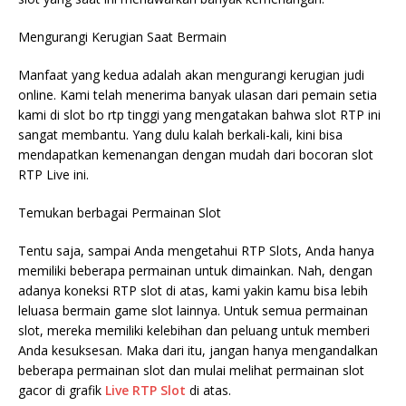
Mengurangi Kerugian Saat Bermain
Manfaat yang kedua adalah akan mengurangi kerugian judi
online. Kami telah menerima banyak ulasan dari pemain setia
kami di slot bo rtp tinggi yang mengatakan bahwa slot RTP ini
sangat membantu. Yang dulu kalah berkali-kali, kini bisa
mendapatkan kemenangan dengan mudah dari bocoran slot
RTP Live ini.
Temukan berbagai Permainan Slot
Tentu saja, sampai Anda mengetahui RTP Slots, Anda hanya
memiliki beberapa permainan untuk dimainkan. Nah, dengan
adanya koneksi RTP slot di atas, kami yakin kamu bisa lebih
leluasa bermain game slot lainnya. Untuk semua permainan
slot, mereka memiliki kelebihan dan peluang untuk memberi
Anda kesuksesan. Maka dari itu, jangan hanya mengandalkan
beberapa permainan slot dan mulai melihat permainan slot
gacor di grafik
Live RTP Slot
di atas.