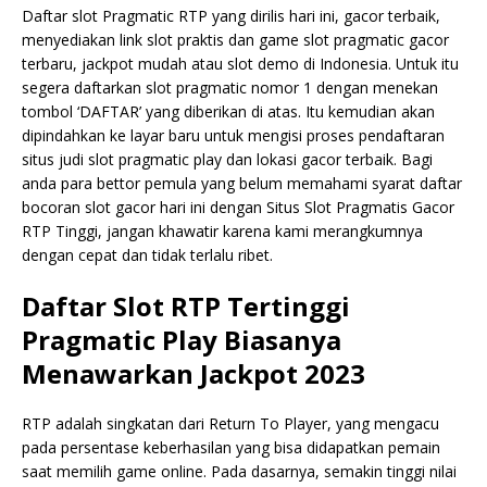
Daftar slot Pragmatic RTP yang dirilis hari ini, gacor terbaik,
menyediakan link slot praktis dan game slot pragmatic gacor
terbaru, jackpot mudah atau slot demo di Indonesia. Untuk itu
segera daftarkan slot pragmatic nomor 1 dengan menekan
tombol ‘DAFTAR’ yang diberikan di atas. Itu kemudian akan
dipindahkan ke layar baru untuk mengisi proses pendaftaran
situs judi slot pragmatic play dan lokasi gacor terbaik. Bagi
anda para bettor pemula yang belum memahami syarat daftar
bocoran slot gacor hari ini dengan Situs Slot Pragmatis Gacor
RTP Tinggi, jangan khawatir karena kami merangkumnya
dengan cepat dan tidak terlalu ribet.
Daftar Slot RTP Tertinggi
Pragmatic Play Biasanya
Menawarkan Jackpot 2023
RTP adalah singkatan dari Return To Player, yang mengacu
pada persentase keberhasilan yang bisa didapatkan pemain
saat memilih game online. Pada dasarnya, semakin tinggi nilai