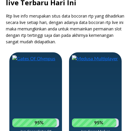
live Terbaru Hari Ini
Rtp live info merupakan situs data bocoran rtp yang dihadirkan
secara live setiap hari, dengan adanya data bocoran rtp live ini
maka memungkinkan anda untuk memainkan permainan slot
dengan rtp tertinggi saja dan pada akhirnya kemenangan
sangat mudah didapatkan.