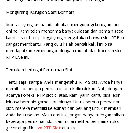
Mengurangi Kerugian Saat Bermain
Manfaat yang kedua adalah akan mengurangi kerugian judi
online. Kami telah menerima banyak ulasan dari pemain setia
kami di slot bo rtp tinggi yang mengatakan bahwa slot RTP ini
sangat membantu. Yang dulu kalah berkali-kali, kini bisa
mendapatkan kemenangan dengan mudah dari bocoran slot
RTP Live ini.
Temukan berbagai Permainan Slot
Tentu saja, sampai Anda mengetahui RTP Slots, Anda hanya
memiliki beberapa permainan untuk dimainkan. Nah, dengan
adanya koneksi RTP slot di atas, kami yakin kamu bisa lebih
leluasa bermain game slot lainnya. Untuk semua permainan
slot, mereka memiliki kelebihan dan peluang untuk memberi
Anda kesuksesan. Maka dari itu, jangan hanya mengandalkan
beberapa permainan slot dan mulai melihat permainan slot
gacor di grafik
Live RTP Slot
di atas.