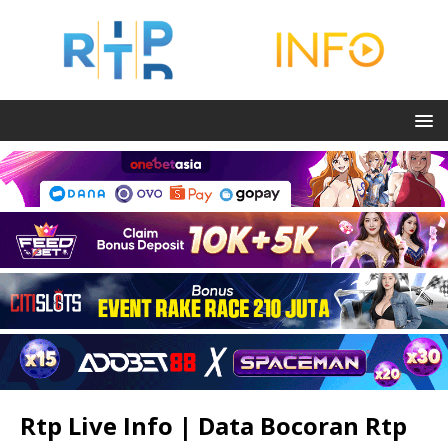
Rtp Live Info | Data Bocoran Rtp