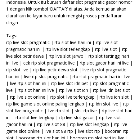
Indonesia. Untuk itu buruan daftar slot pragmatic gacor nomor
1 dengan klik tombol ‘DAFTAR’ di atas. Anda kemudian akan
diarahkan ke layar baru untuk mengisi proses pendaftaran
dingin
Tags:
rtp live slot pragmatic | rtp slot live hari ini | rtp live slot
pragmatic hari ini | rtp live slot terlengkap | rtp live slot | rtp
live slot petir dewa | rtp live slot jarwo | rtp slot tertinggi hari
ini live | cek rtp slot pragmatic live | rtp slot gacor hari ini live |
rtp slot live | rtp live petir dewa slot | live rtp slot pragmatic
hari ini | live rtp slot pragmatic | rtp slot pragmatic hari ini live
| live rtp slot hari ini | rtp live slot idn bet | rtp slot pragmatic
live | rtp slot hari ini live | rtp live slot idn | rtp live idn bet slot
| rtp live slot online | rtp slot live terlengkap | rtp live idn slot |
rtp live game slot online paling lengkap | rtp idn slot live | rtp
slot live pragmatic | live rtp slot | slot rtp live | rtp live slot hari
ini | rtp slot live lengkap | rtp live slot gacor | rtp live slot
gacor hari ini | rtp live slot 88 | rtp live slot lengkap | rtp live
game slot online | live slot 88 rtp | live slot rtp | bocoran rtp
slot | bocoran rtp slot hari ini | bocoran rtp slot hari ini live |