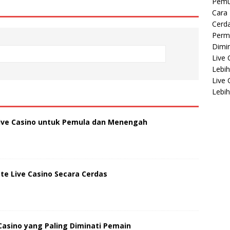
Pemu
Cara 
Cerd
Perma
Dimi
Live 
Lebi
Live 
Lebi
Live Casino untuk Pemula dan Menengah
te Live Casino Secara Cerdas
Casino yang Paling Diminati Pemain