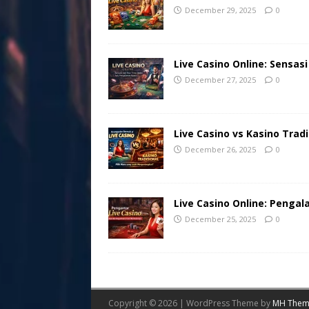
December 29, 2025
0
Live Casino Online: Sensas
December 27, 2025
0
Live Casino vs Kasino Tra
December 26, 2025
0
Live Casino Online: Penga
December 25, 2025
0
Copyright © 2026 | WordPress Theme by
MH Them