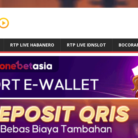
RTP LIVE HABANERO
RTP LIVE IDNSLOT
BOCORAN