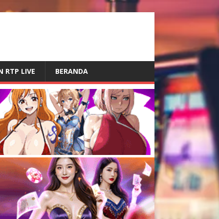
 RTP LIVE
BERANDA