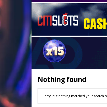
Nothing found
Sorry, but nothing matched your search te