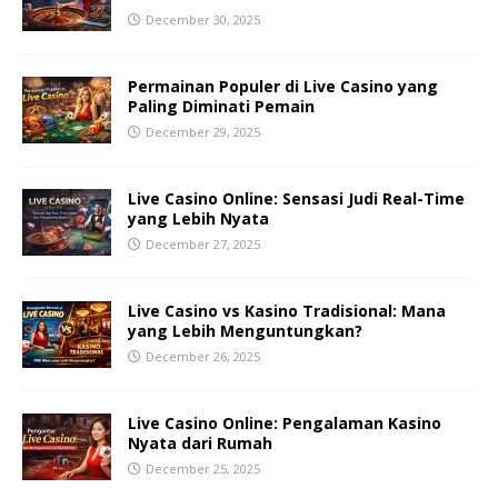
December 30, 2025
Permainan Populer di Live Casino yang
Paling Diminati Pemain
December 29, 2025
Live Casino Online: Sensasi Judi Real-Time
yang Lebih Nyata
December 27, 2025
Live Casino vs Kasino Tradisional: Mana
yang Lebih Menguntungkan?
December 26, 2025
Live Casino Online: Pengalaman Kasino
Nyata dari Rumah
December 25, 2025