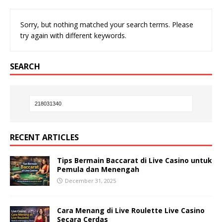
Sorry, but nothing matched your search terms. Please
try again with different keywords.
SEARCH
RECENT ARTICLES
Tips Bermain Baccarat di Live Casino untuk
Pemula dan Menengah
December 31, 2025
Cara Menang di Live Roulette Live Casino
Secara Cerdas