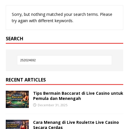
Sorry, but nothing matched your search terms. Please
try again with different keywords.
SEARCH
RECENT ARTICLES
Tips Bermain Baccarat di Live Casino untuk
Pemula dan Menengah
December 31, 2025
Cara Menang di Live Roulette Live Casino
Secara Cerdas