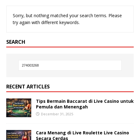
Sorry, but nothing matched your search terms. Please
try again with different keywords.
SEARCH
RECENT ARTICLES
Tips Bermain Baccarat di Live Casino untuk
Pemula dan Menengah
December 31, 2025
Cara Menang di Live Roulette Live Casino
Secara Cerdas