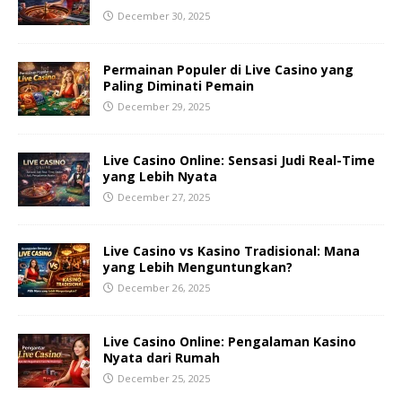
December 30, 2025
Permainan Populer di Live Casino yang
Paling Diminati Pemain
December 29, 2025
Live Casino Online: Sensasi Judi Real-Time
yang Lebih Nyata
December 27, 2025
Live Casino vs Kasino Tradisional: Mana
yang Lebih Menguntungkan?
December 26, 2025
Live Casino Online: Pengalaman Kasino
Nyata dari Rumah
December 25, 2025