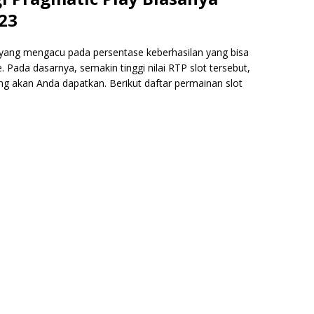
23
, yang mengacu pada persentase keberhasilan yang bisa
Pada dasarnya, semakin tinggi nilai RTP slot tersebut,
g akan Anda dapatkan. Berikut daftar permainan slot