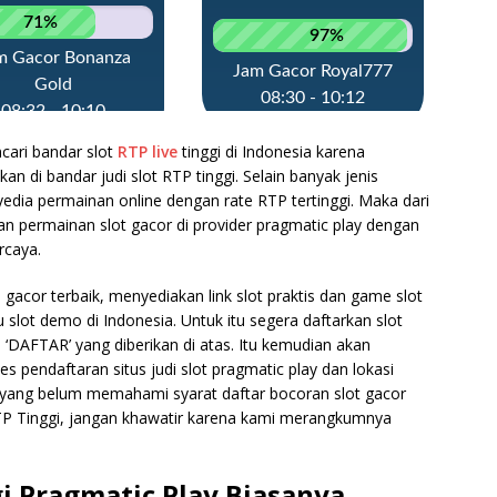
ncari bandar slot
RTP live
tinggi di Indonesia karena
 di bandar judi slot RTP tinggi. Selain banyak jenis
edia permainan online dengan rate RTP tertinggi. Maka dari
n permainan slot gacor di provider pragmatic play dengan
rcaya.
i, gacor terbaik, menyediakan link slot praktis dan game slot
slot demo di Indonesia. Untuk itu segera daftarkan slot
DAFTAR’ yang diberikan di atas. Itu kemudian akan
s pendaftaran situs judi slot pragmatic play dan lokasi
a yang belum memahami syarat daftar bocoran slot gacor
 RTP Tinggi, jangan khawatir karena kami merangkumnya
gi Pragmatic Play Biasanya