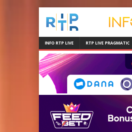
INFO RTP LIVE
RTP LIVE PRAGMATIC