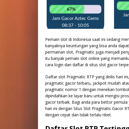
Pemain slot di Indonesia saat ini sedang me
banyaknya keuntungan yang bisa anda dapatkan
permainan slot, Pragmatic juga menjadi peny
itu banyak pemain slot online yang memainka
cara login dan daftar di situs slot gacor terpe
Daftar slot Pragmatic RTP yang dirilis hari in
pragmatic gacor terbaru, jackpot mudah atau 
pragmatic nomor 1 dengan menekan tombol ‘
dipindahkan ke layar baru untuk mengisi prose
gacor terbaik. Bagi anda para bettor pemul
hari ini dengan Situs Slot Pragmatis Gacor
dengan cepat dan tidak terlalu ribet.
Daftar Slot RTP Terting