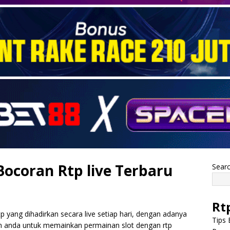
 Bocoran Rtp live Terbaru
Sear
Rt
tp yang dihadirkan secara live setiap hari, dengan adanya
Tips 
an anda untuk memainkan permainan slot dengan rtp