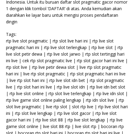
Indonesia. Untuk itu buruan daftar slot pragmatic gacor nomor
1 dengan klik tombol ‘DAFTAR’ di atas. Anda kemudian akan
diarahkan ke layar baru untuk mengisi proses pendaftaran
dingin
Tags:
rtp live slot pragmatic | rtp slot live hari ini | rtp live slot
pragmatic hari ini | rtp live slot terlengkap | rtp live slot | rtp
live slot petir dewa | rtp live slot jarwo | rtp slot tertinggi hari
ini live | cek rtp slot pragmatic live | rtp slot gacor hari ini live |
rtp slot live | rtp live petir dewa slot | live rtp slot pragmatic
hari ini | live rtp slot pragmatic | rtp slot pragmatic hari ini live
| live rtp slot hari ini | rtp live slot idn bet | rtp slot pragmatic
live | rtp slot hari ini live | rtp live slot idn | rtp live idn bet slot
| rtp live slot online | rtp slot live terlengkap | rtp live idn slot |
rtp live game slot online paling lengkap | rtp idn slot live | rtp
slot live pragmatic | live rtp slot | slot rtp live | rtp live slot hari
ini | rtp slot live lengkap | rtp live slot gacor | rtp live slot
gacor hari ini | rtp live slot 88 | rtp live slot lengkap | rtp live
game slot online | live slot 88 rtp | live slot rtp | bocoran rtp
slot | bocoran rtp slot hari ini | bocoran rtp slot hari ini live |