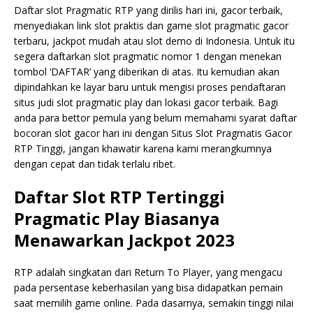
Daftar slot Pragmatic RTP yang dirilis hari ini, gacor terbaik,
menyediakan link slot praktis dan game slot pragmatic gacor
terbaru, jackpot mudah atau slot demo di Indonesia. Untuk itu
segera daftarkan slot pragmatic nomor 1 dengan menekan
tombol ‘DAFTAR’ yang diberikan di atas. Itu kemudian akan
dipindahkan ke layar baru untuk mengisi proses pendaftaran
situs judi slot pragmatic play dan lokasi gacor terbaik. Bagi
anda para bettor pemula yang belum memahami syarat daftar
bocoran slot gacor hari ini dengan Situs Slot Pragmatis Gacor
RTP Tinggi, jangan khawatir karena kami merangkumnya
dengan cepat dan tidak terlalu ribet.
Daftar Slot RTP Tertinggi
Pragmatic Play Biasanya
Menawarkan Jackpot 2023
RTP adalah singkatan dari Return To Player, yang mengacu
pada persentase keberhasilan yang bisa didapatkan pemain
saat memilih game online. Pada dasarnya, semakin tinggi nilai