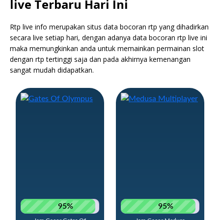
live Terbaru Hari Ini
Rtp live info merupakan situs data bocoran rtp yang dihadirkan
secara live setiap hari, dengan adanya data bocoran rtp live ini
maka memungkinkan anda untuk memainkan permainan slot
dengan rtp tertinggi saja dan pada akhirnya kemenangan
sangat mudah didapatkan.