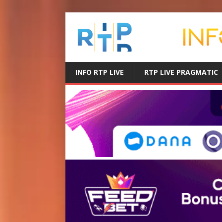
INFO RTP LIVE
RTP LIVE PRAGMATIC