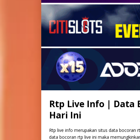
Rtp Live Info | Data
Hari Ini
Rtp live info merupakan situs data bocoran r
data bocoran rtp live ini maka memungkink