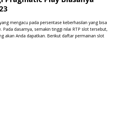
23
, yang mengacu pada persentase keberhasilan yang bisa
Pada dasarnya, semakin tinggi nilai RTP slot tersebut,
g akan Anda dapatkan. Berikut daftar permainan slot