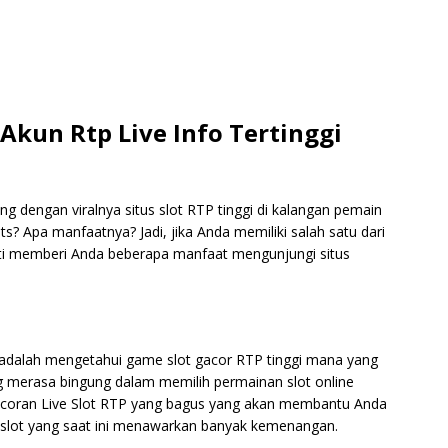
Akun Rtp Live Info Tertinggi
g dengan viralnya situs slot RTP tinggi di kalangan pemain
s? Apa manfaatnya? Jadi, jika Anda memiliki salah satu dari
ati memberi Anda beberapa manfaat mengunjungi situs
adalah mengetahui game slot gacor RTP tinggi mana yang
ing merasa bingung dalam memilih permainan slot online
ocoran Live Slot RTP yang bagus yang akan membantu Anda
slot yang saat ini menawarkan banyak kemenangan.