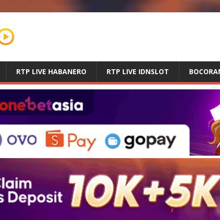
RTP LIVE HABANERO
RTP LIVE IDNSLOT
BOCORAN