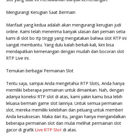
Mengurangi Kerugian Saat Bermain
Manfaat yang kedua adalah akan mengurangi kerugian judi
online. Kami telah menerima banyak ulasan dari pemain setia
kami di slot bo rtp tinggi yang mengatakan bahwa slot RTP ini
sangat membantu. Yang dulu kalah berkali-kali, kini bisa
mendapatkan kemenangan dengan mudah dari bocoran slot
RTP Live ini.
Temukan berbagai Permainan Slot
Tentu saja, sampai Anda mengetahui RTP Slots, Anda hanya
memiliki beberapa permainan untuk dimainkan. Nah, dengan
adanya koneksi RTP slot di atas, kami yakin kamu bisa lebih
leluasa bermain game slot lainnya. Untuk semua permainan
slot, mereka memiliki kelebihan dan peluang untuk memberi
Anda kesuksesan. Maka dari itu, jangan hanya mengandalkan
beberapa permainan slot dan mulai melihat permainan slot
gacor di grafik
Live RTP Slot
di atas.