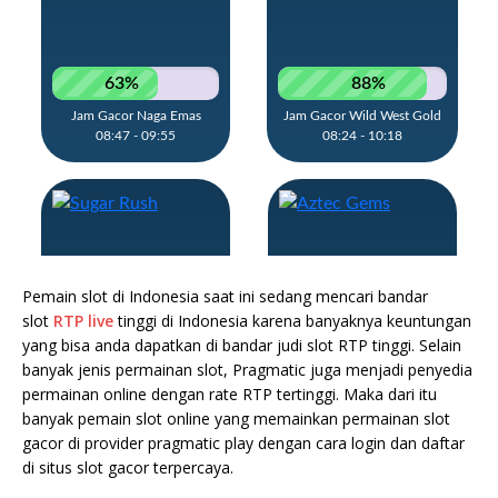
Pemain slot di Indonesia saat ini sedang mencari bandar
slot
RTP live
tinggi di Indonesia karena banyaknya keuntungan
yang bisa anda dapatkan di bandar judi slot RTP tinggi. Selain
banyak jenis permainan slot, Pragmatic juga menjadi penyedia
permainan online dengan rate RTP tertinggi. Maka dari itu
banyak pemain slot online yang memainkan permainan slot
gacor di provider pragmatic play dengan cara login dan daftar
di situs slot gacor terpercaya.