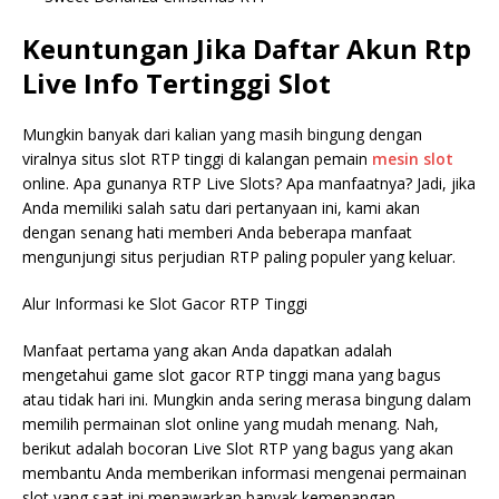
Keuntungan Jika Daftar Akun Rtp
Live Info Tertinggi Slot
Mungkin banyak dari kalian yang masih bingung dengan
viralnya situs slot RTP tinggi di kalangan pemain
mesin slot
online. Apa gunanya RTP Live Slots? Apa manfaatnya? Jadi, jika
Anda memiliki salah satu dari pertanyaan ini, kami akan
dengan senang hati memberi Anda beberapa manfaat
mengunjungi situs perjudian RTP paling populer yang keluar.
Alur Informasi ke Slot Gacor RTP Tinggi
Manfaat pertama yang akan Anda dapatkan adalah
mengetahui game slot gacor RTP tinggi mana yang bagus
atau tidak hari ini. Mungkin anda sering merasa bingung dalam
memilih permainan slot online yang mudah menang. Nah,
berikut adalah bocoran Live Slot RTP yang bagus yang akan
membantu Anda memberikan informasi mengenai permainan
slot yang saat ini menawarkan banyak kemenangan.