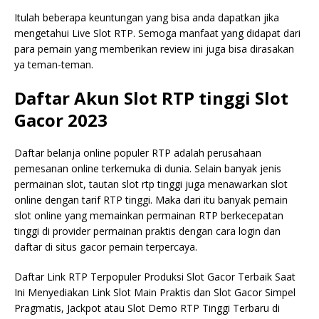
Itulah beberapa keuntungan yang bisa anda dapatkan jika
mengetahui Live Slot RTP. Semoga manfaat yang didapat dari
para pemain yang memberikan review ini juga bisa dirasakan
ya teman-teman.
Daftar Akun Slot RTP tinggi Slot
Gacor 2023
Daftar belanja online populer RTP adalah perusahaan
pemesanan online terkemuka di dunia. Selain banyak jenis
permainan slot, tautan slot rtp tinggi juga menawarkan slot
online dengan tarif RTP tinggi. Maka dari itu banyak pemain
slot online yang memainkan permainan RTP berkecepatan
tinggi di provider permainan praktis dengan cara login dan
daftar di situs gacor pemain terpercaya.
Daftar Link RTP Terpopuler Produksi Slot Gacor Terbaik Saat
Ini Menyediakan Link Slot Main Praktis dan Slot Gacor Simpel
Pragmatis, Jackpot atau Slot Demo RTP Tinggi Terbaru di