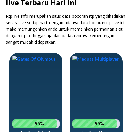
live Terbaru Hari Ini
Rtp live info merupakan situs data bocoran rtp yang dihadirkan
secara live setiap hari, dengan adanya data bocoran rtp live ini
maka memungkinkan anda untuk memainkan permainan slot
dengan rtp tertinggi saja dan pada akhirnya kemenangan
sangat mudah didapatkan.