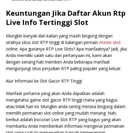
Keuntungan Jika Daftar Akun Rtp
Live Info Tertinggi Slot
Mungkin banyak dari kalian yang masih bingung dengan
viralnya situs slot RTP tinggi di kalangan pemain
mesin slot
online. Apa gunanya RTP Live Slots? Apa manfaatnya? Jadi, jika
Anda memiliki salah satu dari pertanyaan ini, kami akan
dengan senang hati memberi Anda beberapa manfaat
mengunjungi situs perjudian RTP paling populer yang keluar.
Alur Informasi ke Slot Gacor RTP Tinggi
Manfaat pertama yang akan Anda dapatkan adalah
mengetahui game slot gacor RTP tinggi mana yang bagus
atau tidak hari ini. Mungkin anda sering merasa bingung dalam
memilih permainan slot online yang mudah menang. Nah,
berikut adalah bocoran Live Slot RTP yang bagus yang akan
membantu Anda memberikan informasi mengenai permainan
slot yang saat ini menawarkan banyak kemenangan.