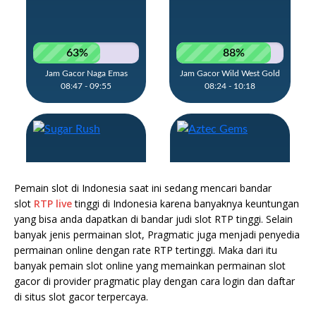
Pemain slot di Indonesia saat ini sedang mencari bandar
slot
RTP live
tinggi di Indonesia karena banyaknya keuntungan
yang bisa anda dapatkan di bandar judi slot RTP tinggi. Selain
banyak jenis permainan slot, Pragmatic juga menjadi penyedia
permainan online dengan rate RTP tertinggi. Maka dari itu
banyak pemain slot online yang memainkan permainan slot
gacor di provider pragmatic play dengan cara login dan daftar
di situs slot gacor terpercaya.