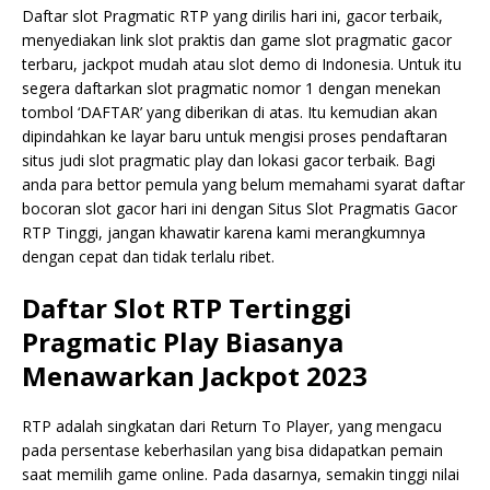
Daftar slot Pragmatic RTP yang dirilis hari ini, gacor terbaik,
menyediakan link slot praktis dan game slot pragmatic gacor
terbaru, jackpot mudah atau slot demo di Indonesia. Untuk itu
segera daftarkan slot pragmatic nomor 1 dengan menekan
tombol ‘DAFTAR’ yang diberikan di atas. Itu kemudian akan
dipindahkan ke layar baru untuk mengisi proses pendaftaran
situs judi slot pragmatic play dan lokasi gacor terbaik. Bagi
anda para bettor pemula yang belum memahami syarat daftar
bocoran slot gacor hari ini dengan Situs Slot Pragmatis Gacor
RTP Tinggi, jangan khawatir karena kami merangkumnya
dengan cepat dan tidak terlalu ribet.
Daftar Slot RTP Tertinggi
Pragmatic Play Biasanya
Menawarkan Jackpot 2023
RTP adalah singkatan dari Return To Player, yang mengacu
pada persentase keberhasilan yang bisa didapatkan pemain
saat memilih game online. Pada dasarnya, semakin tinggi nilai