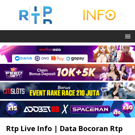
Rtp Live Info | Data Bocoran Rtp