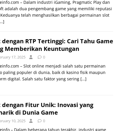
veinfo.com – Dalam industri iGaming, Pragmatic Play dan
oft adalah dua pengembang game yang memiliki reputasi
 Keduanya telah menghasilkan berbagai permainan slot
[…]
t dengan RTP Tertinggi: Cari Tahu Game
g Memberikan Keuntungan
bruary 17, 2025
0
veinfo.com – Slot online menjadi salah satu permainan
o paling populer di dunia, baik di kasino fisik maupun
orm digital. Salah satu faktor yang sering
[…]
t dengan Fitur Unik: Inovasi yang
arik di Dunia Game
bruary 10, 2025
0
veinfo – Dalam beberapa tahun terakhir, industri game