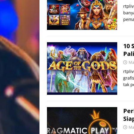
rtpli
banya
pemai
10 
Pal
Ma
rtpli
grafi
tak p
Per
Sia
Ma