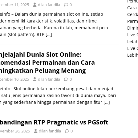
Pemu
cember 11, 2025
dilan fandila
0
Cara 
veinfo – Dalam dunia permainan slot online, setiap
Cerd
der memiliki karakteristik, volatilitas, dan ritme
Perma
ainan yang berbeda. Karena itulah, memahami pola
Dimi
in (slot pattern), RTP
[…]
Live 
Lebi
Live 
jelajahi Dunia Slot Online:
Lebi
omendasi Permainan dan Cara
ingkatkan Peluang Menang
cember 10, 2025
dilan fandila
0
veinfo –Slot online telah berkembang pesat dan menjadi
 satu jenis permainan kasino favorit di dunia maya. Dari
n yang sederhana hingga permainan dengan fitur
[…]
bandingan RTP Pragmatic vs PGSoft
vember 26, 2025
dilan fandila
0