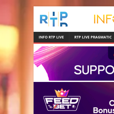
INFO RTP LIVE
RTP LIVE PRAGMATIC