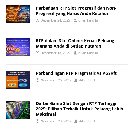
Perbedaan RTP Slot Progresif dan Non-
Progresif yang Harus Anda Ketahui
December 24, 2025
dilan fandila
RTP dalam Slot Online: Kenali Peluang
Menang Anda di Setiap Putaran
December 18, 2025
dilan fandila
Perbandingan RTP Pragmatic vs PGSoft
November 26, 2025
dilan fandila
Daftar Game Slot Dengan RTP Tertinggi
2025: Pilihan Terbaik Untuk Peluang Lebih
Maksimal
November 20, 2025
dilan fandila