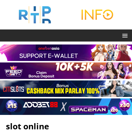
slot online