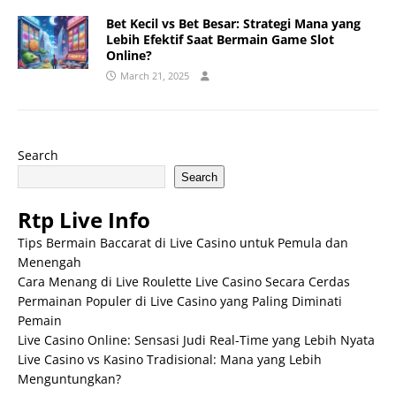
Bet Kecil vs Bet Besar: Strategi Mana yang
Lebih Efektif Saat Bermain Game Slot
Online?
March 21, 2025
Search
Search
Rtp Live Info
Tips Bermain Baccarat di Live Casino untuk Pemula dan
Menengah
Cara Menang di Live Roulette Live Casino Secara Cerdas
Permainan Populer di Live Casino yang Paling Diminati
Pemain
Live Casino Online: Sensasi Judi Real-Time yang Lebih Nyata
Live Casino vs Kasino Tradisional: Mana yang Lebih
Menguntungkan?