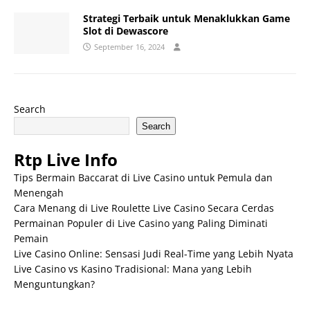
Strategi Terbaik untuk Menaklukkan Game
Slot di Dewascore
September 16, 2024
Search
Search
Rtp Live Info
Tips Bermain Baccarat di Live Casino untuk Pemula dan
Menengah
Cara Menang di Live Roulette Live Casino Secara Cerdas
Permainan Populer di Live Casino yang Paling Diminati
Pemain
Live Casino Online: Sensasi Judi Real-Time yang Lebih Nyata
Live Casino vs Kasino Tradisional: Mana yang Lebih
Menguntungkan?