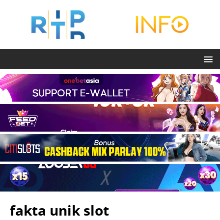
fakta unik slot