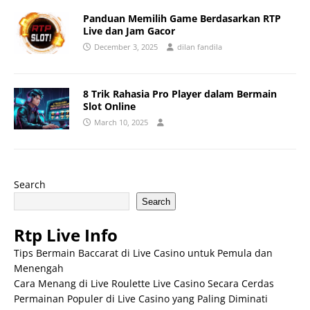
Panduan Memilih Game Berdasarkan RTP
Live dan Jam Gacor
December 3, 2025
dilan fandila
8 Trik Rahasia Pro Player dalam Bermain
Slot Online
March 10, 2025
Search
Search
Rtp Live Info
Tips Bermain Baccarat di Live Casino untuk Pemula dan
Menengah
Cara Menang di Live Roulette Live Casino Secara Cerdas
Permainan Populer di Live Casino yang Paling Diminati