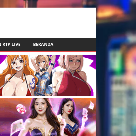
 RTP LIVE
BERANDA