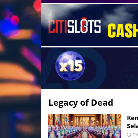
Legacy of Dead
Ken
Sel
Fe