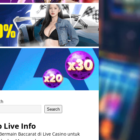
ch
Search
 Live Info
Bermain Baccarat di Live Casino untuk