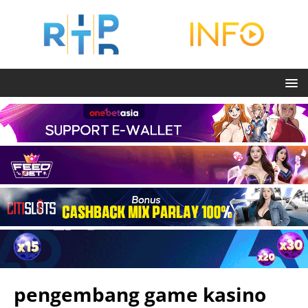
pengembang game kasino