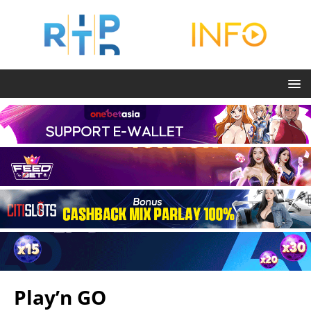
Play’n GO