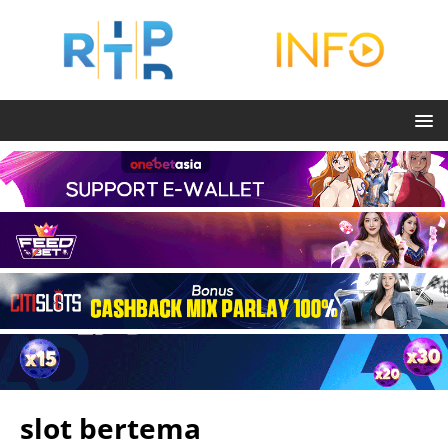
slot bertema