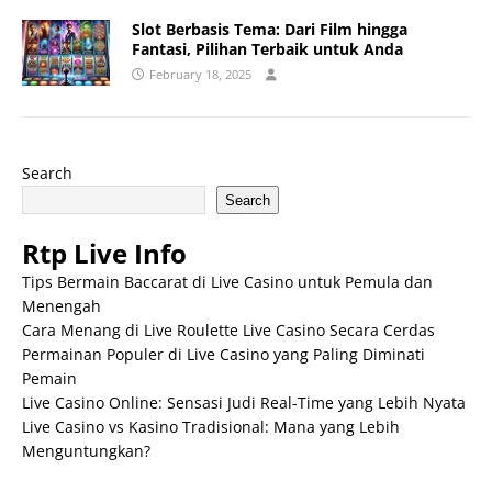
Slot Berbasis Tema: Dari Film hingga
Fantasi, Pilihan Terbaik untuk Anda
February 18, 2025
Search
Search
Rtp Live Info
Tips Bermain Baccarat di Live Casino untuk Pemula dan
Menengah
Cara Menang di Live Roulette Live Casino Secara Cerdas
Permainan Populer di Live Casino yang Paling Diminati
Pemain
Live Casino Online: Sensasi Judi Real-Time yang Lebih Nyata
Live Casino vs Kasino Tradisional: Mana yang Lebih
Menguntungkan?