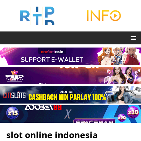
slot online indonesia