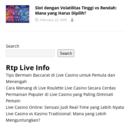
Slot dengan Volatilitas Tinggi vs Rendah:
Mana yang Harus Dipilih?
February 22, 2025
Search
Search
Rtp Live Info
Tips Bermain Baccarat di Live Casino untuk Pemula dan
Menengah
Cara Menang di Live Roulette Live Casino Secara Cerdas
Permainan Populer di Live Casino yang Paling Diminati
Pemain
Live Casino Online: Sensasi Judi Real-Time yang Lebih Nyata
Live Casino vs Kasino Tradisional: Mana yang Lebih
Menguntungkan?