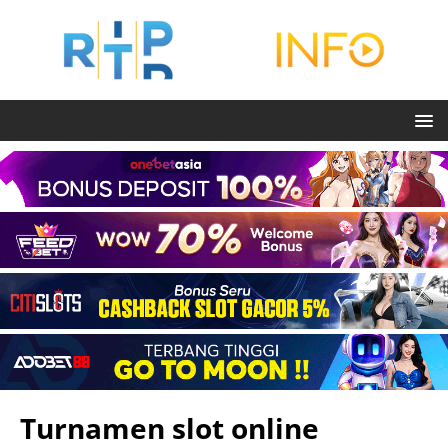
Turnamen slot online