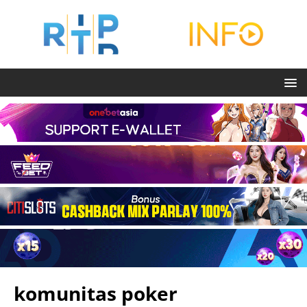
komunitas poker