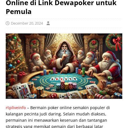
Online di Link Dewapoker untuk
Pemula
December 20, 2024
rtpliveinfo
– Bermain poker online semakin populer di
kalangan pecinta judi daring. Selain mudah diakses,
permainan ini menawarkan keseruan dan tantangan
strategis yang memikat pemain dari berbagai latar