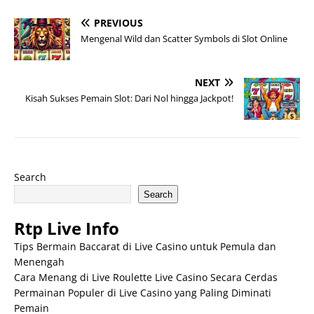
PREVIOUS
Mengenal Wild dan Scatter Symbols di Slot Online
NEXT
Kisah Sukses Pemain Slot: Dari Nol hingga Jackpot!
Search
Search
Rtp Live Info
Tips Bermain Baccarat di Live Casino untuk Pemula dan
Menengah
Cara Menang di Live Roulette Live Casino Secara Cerdas
Permainan Populer di Live Casino yang Paling Diminati
Pemain