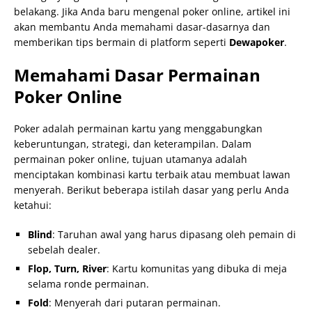
belakang. Jika Anda baru mengenal poker online, artikel ini
akan membantu Anda memahami dasar-dasarnya dan
memberikan tips bermain di platform seperti
Dewapoker
.
Memahami Dasar Permainan
Poker Online
Poker adalah permainan kartu yang menggabungkan
keberuntungan, strategi, dan keterampilan. Dalam
permainan poker online, tujuan utamanya adalah
menciptakan kombinasi kartu terbaik atau membuat lawan
menyerah. Berikut beberapa istilah dasar yang perlu Anda
ketahui:
Blind
: Taruhan awal yang harus dipasang oleh pemain di
sebelah dealer.
Flop, Turn, River
: Kartu komunitas yang dibuka di meja
selama ronde permainan.
Fold
: Menyerah dari putaran permainan.