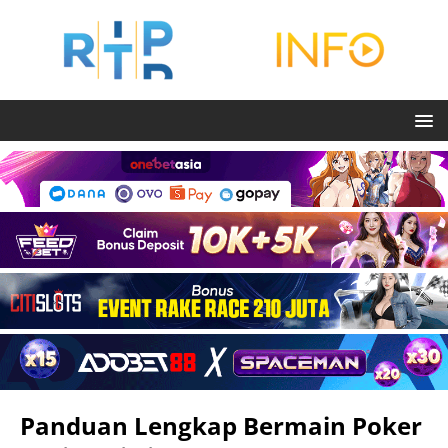
Panduan Lengkap Bermain Poker