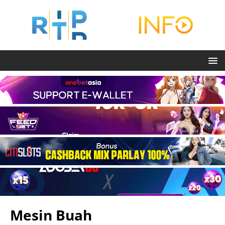
Mesin Buah