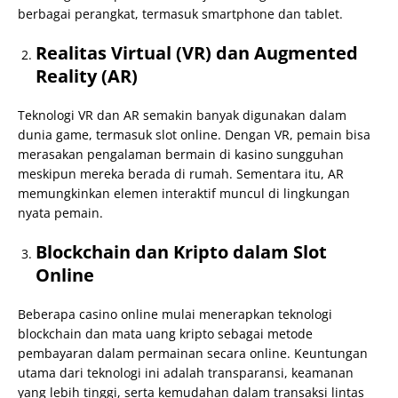
berbagai perangkat, termasuk smartphone dan tablet.
Realitas Virtual (VR) dan Augmented
Reality (AR)
Teknologi VR dan AR semakin banyak digunakan dalam
dunia game, termasuk slot online. Dengan VR, pemain bisa
merasakan pengalaman bermain di kasino sungguhan
meskipun mereka berada di rumah. Sementara itu, AR
memungkinkan elemen interaktif muncul di lingkungan
nyata pemain.
Blockchain dan Kripto dalam Slot
Online
Beberapa casino online mulai menerapkan teknologi
blockchain dan mata uang kripto sebagai metode
pembayaran dalam permainan secara online. Keuntungan
utama dari teknologi ini adalah transparansi, keamanan
yang lebih tinggi, serta kemudahan dalam transaksi lintas