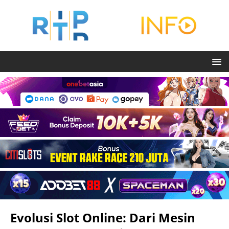
Evolusi Slot Online: Dari Mesin