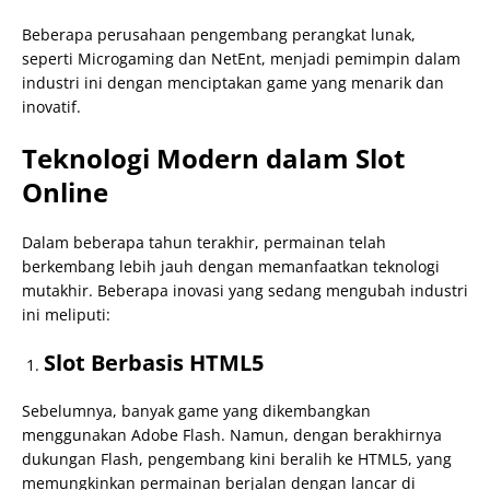
Beberapa perusahaan pengembang perangkat lunak,
seperti Microgaming dan NetEnt, menjadi pemimpin dalam
industri ini dengan menciptakan game yang menarik dan
inovatif.
Teknologi Modern dalam Slot
Online
Dalam beberapa tahun terakhir, permainan telah
berkembang lebih jauh dengan memanfaatkan teknologi
mutakhir. Beberapa inovasi yang sedang mengubah industri
ini meliputi:
Slot Berbasis HTML5
Sebelumnya, banyak game yang dikembangkan
menggunakan Adobe Flash. Namun, dengan berakhirnya
dukungan Flash, pengembang kini beralih ke HTML5, yang
memungkinkan permainan berjalan dengan lancar di