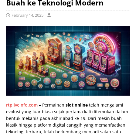
Buah ke Teknologi Modern
February 14, 2025
rtpliveinfo.com
– Permainan
slot online
telah mengalami
evolusi yang luar biasa sejak pertama kali ditemukan dalam
bentuk mekanis pada akhir abad ke-19. Dari mesin buah
klasik hingga platform digital canggih yang memanfaatkan
teknologi terbaru, telah berkembang menjadi salah satu