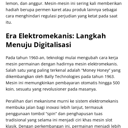
lemon, dan anggur. Mesin-mesin ini sering kali memberikan
hadiah berupa permen karet atau produk lainnya sebagai
cara menghindari regulasi perjudian yang ketat pada saat
itu.
Era Elektromekanis: Langkah
Menuju Digitalisasi
Pada tahun 1960-an, teknologi mulai mengubah cara kerja
mesin permainan dengan hadirnya mesin elektromekanis.
Salah satu yang paling terkenal adalah “Money Honey” yang
dikembangkan oleh Bally Technologies pada tahun 1963.
Mesin ini memungkinkan pembayaran otomatis hingga 500
koin, sesuatu yang revolusioner pada masanya.
Peralihan dari mekanisme murni ke sistem elektromekanis
membuka jalan bagi inovasi lebih lanjut, termasuk
penggunaan tombol “spin” dan penghapusan tuas
tradisional yang selama ini menjadi ciri khas mesin slot
klasik. Dengan perkembangan ini, permainan menjadi lebih