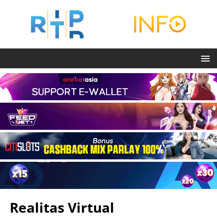
Realitas Virtual