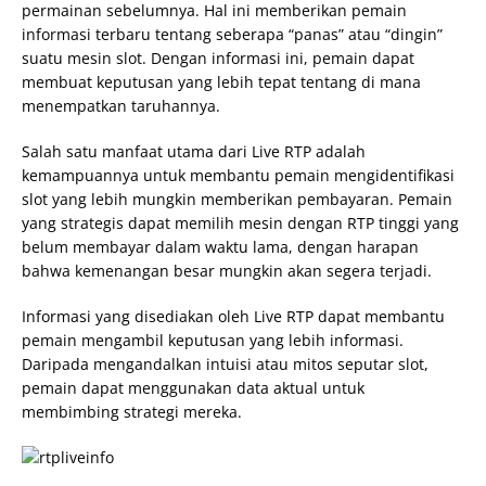
permainan sebelumnya. Hal ini memberikan pemain
informasi terbaru tentang seberapa “panas” atau “dingin”
suatu mesin slot. Dengan informasi ini, pemain dapat
membuat keputusan yang lebih tepat tentang di mana
menempatkan taruhannya.
Salah satu manfaat utama dari Live RTP adalah
kemampuannya untuk membantu pemain mengidentifikasi
slot yang lebih mungkin memberikan pembayaran. Pemain
yang strategis dapat memilih mesin dengan RTP tinggi yang
belum membayar dalam waktu lama, dengan harapan
bahwa kemenangan besar mungkin akan segera terjadi.
Informasi yang disediakan oleh Live RTP dapat membantu
pemain mengambil keputusan yang lebih informasi.
Daripada mengandalkan intuisi atau mitos seputar slot,
pemain dapat menggunakan data aktual untuk
membimbing strategi mereka.