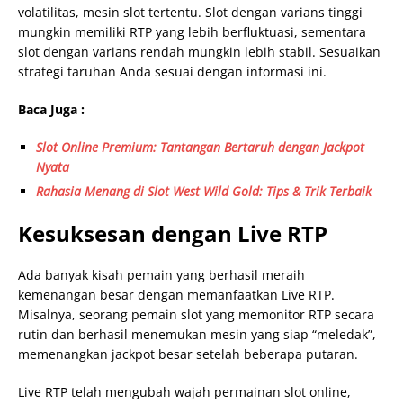
volatilitas, mesin slot tertentu. Slot dengan varians tinggi
mungkin memiliki RTP yang lebih berfluktuasi, sementara
slot dengan varians rendah mungkin lebih stabil. Sesuaikan
strategi taruhan Anda sesuai dengan informasi ini.
Baca Juga :
Slot Online Premium: Tantangan Bertaruh dengan Jackpot
Nyata
Rahasia Menang di Slot West Wild Gold: Tips & Trik Terbaik
Kesuksesan dengan Live RTP
Ada banyak kisah pemain yang berhasil meraih
kemenangan besar dengan memanfaatkan Live RTP.
Misalnya, seorang pemain slot yang memonitor RTP secara
rutin dan berhasil menemukan mesin yang siap “meledak”,
memenangkan jackpot besar setelah beberapa putaran.
Live RTP telah mengubah wajah permainan slot online,