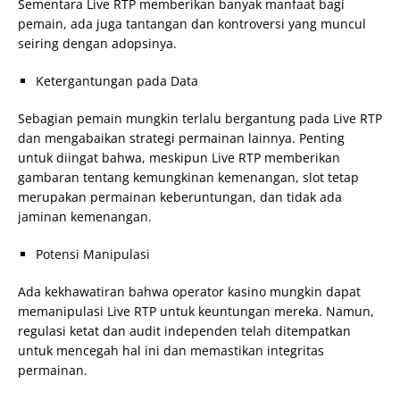
Sementara Live RTP memberikan banyak manfaat bagi
pemain, ada juga tantangan dan kontroversi yang muncul
seiring dengan adopsinya.
Ketergantungan pada Data
Sebagian pemain mungkin terlalu bergantung pada Live RTP
dan mengabaikan strategi permainan lainnya. Penting
untuk diingat bahwa, meskipun Live RTP memberikan
gambaran tentang kemungkinan kemenangan, slot tetap
merupakan permainan keberuntungan, dan tidak ada
jaminan kemenangan.
Potensi Manipulasi
Ada kekhawatiran bahwa operator kasino mungkin dapat
memanipulasi Live RTP untuk keuntungan mereka. Namun,
regulasi ketat dan audit independen telah ditempatkan
untuk mencegah hal ini dan memastikan integritas
permainan.