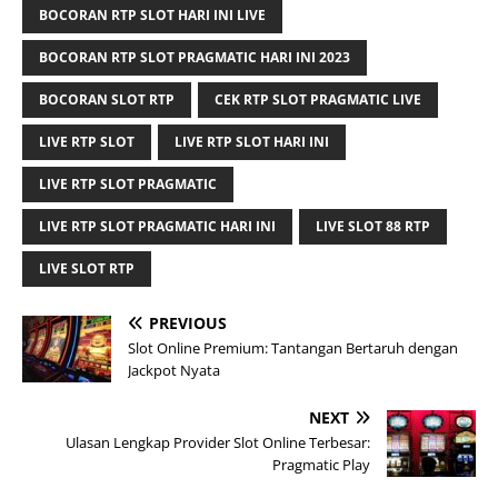
BOCORAN RTP SLOT HARI INI LIVE
BOCORAN RTP SLOT PRAGMATIC HARI INI 2023
BOCORAN SLOT RTP
CEK RTP SLOT PRAGMATIC LIVE
LIVE RTP SLOT
LIVE RTP SLOT HARI INI
LIVE RTP SLOT PRAGMATIC
LIVE RTP SLOT PRAGMATIC HARI INI
LIVE SLOT 88 RTP
LIVE SLOT RTP
PREVIOUS
Slot Online Premium: Tantangan Bertaruh dengan
Jackpot Nyata
NEXT
Ulasan Lengkap Provider Slot Online Terbesar:
Pragmatic Play