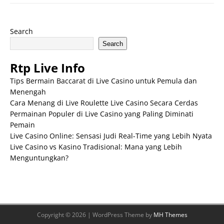
Search
Search
Rtp Live Info
Tips Bermain Baccarat di Live Casino untuk Pemula dan
Menengah
Cara Menang di Live Roulette Live Casino Secara Cerdas
Permainan Populer di Live Casino yang Paling Diminati
Pemain
Live Casino Online: Sensasi Judi Real-Time yang Lebih Nyata
Live Casino vs Kasino Tradisional: Mana yang Lebih
Menguntungkan?
Copyright © 2026 | WordPress Theme by
MH Themes