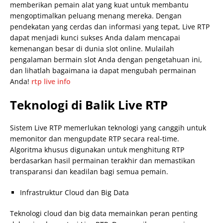
memberikan pemain alat yang kuat untuk membantu
mengoptimalkan peluang menang mereka. Dengan
pendekatan yang cerdas dan informasi yang tepat, Live RTP
dapat menjadi kunci sukses Anda dalam mencapai
kemenangan besar di dunia slot online. Mulailah
pengalaman bermain slot Anda dengan pengetahuan ini,
dan lihatlah bagaimana ia dapat mengubah permainan
Anda!
rtp live info
Teknologi di Balik Live RTP
Sistem Live RTP memerlukan teknologi yang canggih untuk
memonitor dan mengupdate RTP secara real-time.
Algoritma khusus digunakan untuk menghitung RTP
berdasarkan hasil permainan terakhir dan memastikan
transparansi dan keadilan bagi semua pemain.
Infrastruktur Cloud dan Big Data
Teknologi cloud dan big data memainkan peran penting