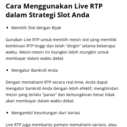
Cara Menggunakan Live RTP
dalam Strategi Slot Anda
Memilih Slot dengan Bijak
Gunakan Live RTP untuk memilih mesin slot yang memiliki
kombinasi RTP tinggi dan telah “dingin” selama beberapa
waktu. Mesin-mesin ini mungkin lebih mungkin untuk
membayar dalam waktu dekat.
Mengatur Bankroll Anda
Dengan memahami RTP secara real-time, Anda dapat
mengatur bankroll Anda dengan lebih efektif, menghindari
mesin yang terlalu “panas” dan kemungkinan besar tidak
akan membayar dalam waktu dekat.
Mengambil Keuntungan dari Variasi
Live RTP juga membantu pemain memahami varians, atau