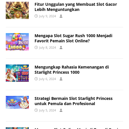
Fitur Unggulan yang Membuat Slot Gacor
Lebih Menguntungkan
July 9, 2024
Mengapa Slot Sugar Rush 1000 Menjadi
Favorit Pemain Slot Online?
July 8, 2024
Mengungkap Rahasia Kemenangan di
Starlight Princess 1000
July 6, 2024
Strategi Bermain Slot Starlight Princess
untuk Pemula dan Profesional
July 5, 2024