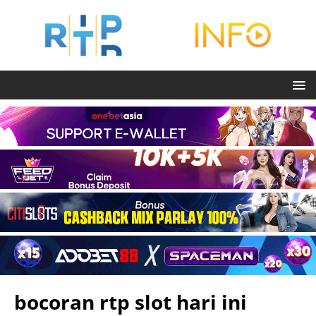
bocoran rtp slot hari ini