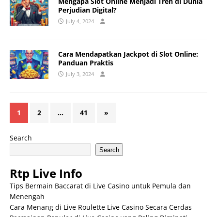
Mengapa Slot Online Menjadi Tren di Dunia
Perjudian Digital?
July 4, 2024
Cara Mendapatkan Jackpot di Slot Online:
Panduan Praktis
July 3, 2024
1
2
…
41
»
Search
Search
Rtp Live Info
Tips Bermain Baccarat di Live Casino untuk Pemula dan
Menengah
Cara Menang di Live Roulette Live Casino Secara Cerdas