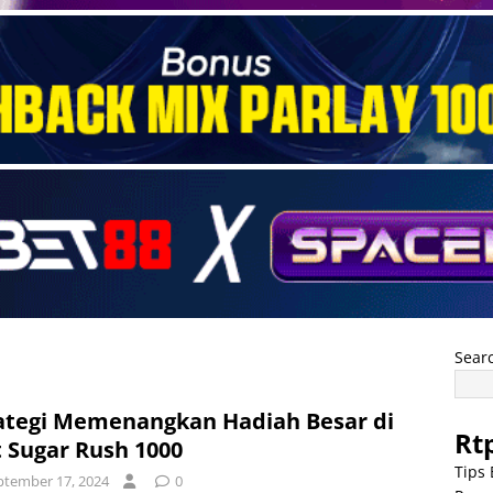
Sear
ategi Memenangkan Hadiah Besar di
Rtp
t Sugar Rush 1000
Tips 
ptember 17, 2024
0