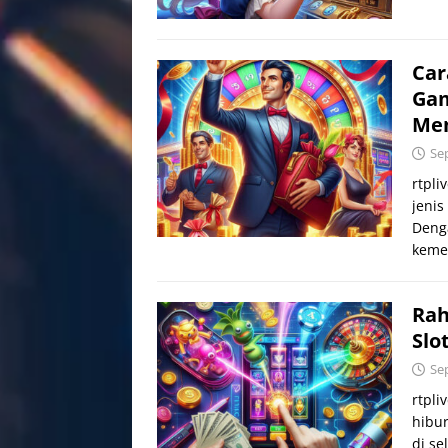
Car
Gam
Mem
Se
rtpli
jenis
Denga
kem
Rah
Slo
Se
rtpli
hibur
di se