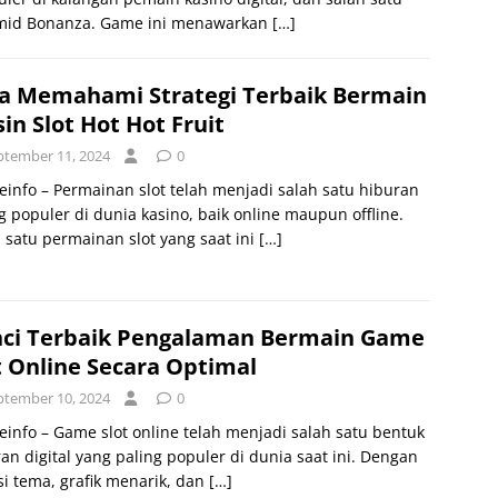
amid Bonanza. Game ini menawarkan
[…]
a Memahami Strategi Terbaik Bermain
in Slot Hot Hot Fruit
ptember 11, 2024
0
veinfo – Permainan slot telah menjadi salah satu hiburan
g populer di dunia kasino, baik online maupun offline.
 satu permainan slot yang saat ini
[…]
ci Terbaik Pengalaman Bermain Game
t Online Secara Optimal
ptember 10, 2024
0
veinfo – Game slot online telah menjadi salah satu bentuk
an digital yang paling populer di dunia saat ini. Dengan
si tema, grafik menarik, dan
[…]