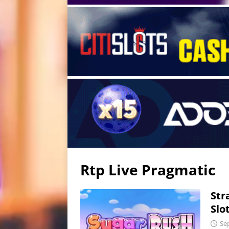
Rtp Live Pragmatic
Str
Slo
Se