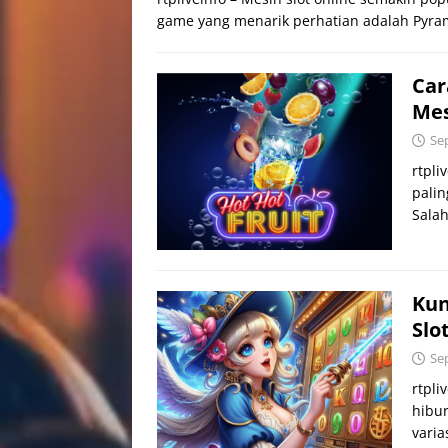
game yang menarik perhatian adalah Pyr
Car
Mes
Se
rtpli
palin
Salah
Kun
Slo
Se
rtpli
hibur
varia