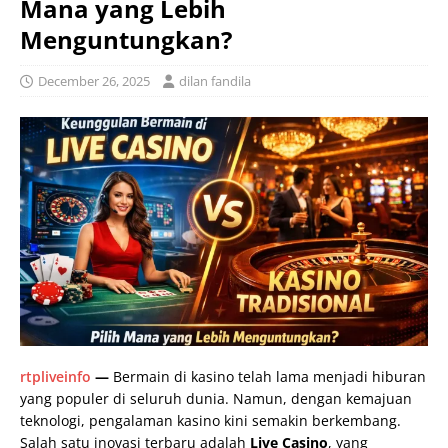
Mana yang Lebih
Menguntungkan?
December 26, 2025
dilan fandila
rtpliveinfo
—
Bermain di kasino telah lama menjadi hiburan
yang populer di seluruh dunia. Namun, dengan kemajuan
teknologi, pengalaman kasino kini semakin berkembang.
Salah satu inovasi terbaru adalah
Live Casino
, yang