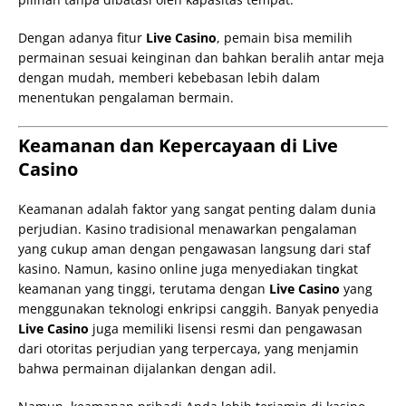
Dengan adanya fitur
Live Casino
, pemain bisa memilih
permainan sesuai keinginan dan bahkan beralih antar meja
dengan mudah, memberi kebebasan lebih dalam
menentukan pengalaman bermain.
Keamanan dan Kepercayaan di Live
Casino
Keamanan adalah faktor yang sangat penting dalam dunia
perjudian. Kasino tradisional menawarkan pengalaman
yang cukup aman dengan pengawasan langsung dari staf
kasino. Namun, kasino online juga menyediakan tingkat
keamanan yang tinggi, terutama dengan
Live Casino
yang
menggunakan teknologi enkripsi canggih. Banyak penyedia
Live Casino
juga memiliki lisensi resmi dan pengawasan
dari otoritas perjudian yang terpercaya, yang menjamin
bahwa permainan dijalankan dengan adil.