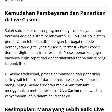
Kemudahan Pembayaran dan Penarikan
di Live Casino
Salah satu faktor utama yang memengaruhi kenyamanan
bermain adalah sistem pembayaran. Di
Live Casino
, sistem
pembayaran lebih fleksibel dengan berbagai metode
pembayaran digital yang tersedia, termasuk kartu kredit,
dompet digital, dan transfer bank. Proses penarikan juga
biasanya lebih cepat dan dapat dilakukan tanpa harus pergi
ke bank fisik.
Di kasino tradisional, proses pembayaran dan penarikan
sering kali lebih rumit dan memakan waktu. Anda harus
mengunjungi kasino fisik atau melakukan transaksi
menggunakan metode terbatas.
Live Casino
menawarkan
kenyamanan lebih dalam hal transaksi.
Kesimpulan: Mana yang Lebih Baik: Live