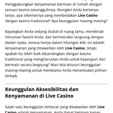
menggabungkan kenyamanan bermain di rumah dengan
sensasi kasino sesungguhnya. Mungkin Anda bertanya-
tanya, apa sebenarnya yang membedakan
Live Casino
dengan kasino tradisional? Apa keunggulan masing-masing?
Bayangkan Anda sedang duduk di ruang tamu, menikmati
minuman favorit Anda, dan berinteraksi langsung dengan
dealer nyata, semua hanya dalam hitungan klik. Ini adalah
kenyamanan yang ditawarkan oleh
Live Casino
, tetapi
apakah itu lebih baik dibandingkan dengan kasino
tradisional yang mengharuskan Anda untuk bepergian dan
bermain secara langsung? Mari kita telusuri keunggulan
masing-masing untuk membantu Anda menentukan pilihan
terbaik.
Keunggulan Aksesibilitas dan
Kenyamanan di Live Casino
Salah satu keunggulan terbesar yang ditawarkan oleh
Live
Casino
adalah kenyamanan. Anda dapat bermain kapan