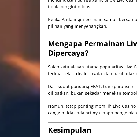
tidak mengintimidasi.
Ketika Anda ingin bermain sambil bersantai
pilihan yang menyenangkan.
Mengapa Permainan Live
Dipercaya?
Salah satu alasan utama popularitas Live 
terlihat jelas, dealer nyata, dan hasil tida
Dari sudut pandang EEAT, transparansi ini
dilibatkan, bukan sekadar menekan tombol
Namun, tetap penting memilih Live Casino y
canggih tidak ada artinya tanpa pengelola
Kesimpulan