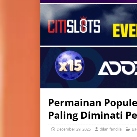
Permainan Populer
Paling Diminati P
December 29, 2025
dilan fandila
Ba