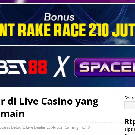
 di Live Casino yang
Sear
emain
Rtp
ccarat Betsoft
,
Live Dealer Evolution Gaming
0
Tips 